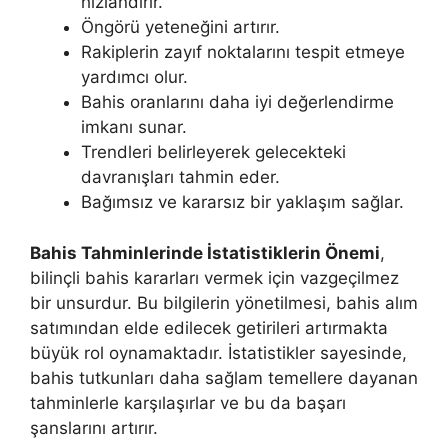
hızlandırır.
Öngörü yeteneğini artırır.
Rakiplerin zayıf noktalarını tespit etmeye
yardımcı olur.
Bahis oranlarını daha iyi değerlendirme
imkanı sunar.
Trendleri belirleyerek gelecekteki
davranışları tahmin eder.
Bağımsız ve kararsız bir yaklaşım sağlar.
Bahis Tahminlerinde İstatistiklerin Önemi
,
bilinçli bahis kararları vermek için vazgeçilmez
bir unsurdur. Bu bilgilerin yönetilmesi, bahis alım
satımından elde edilecek getirileri artırmakta
büyük rol oynamaktadır. İstatistikler sayesinde,
bahis tutkunları daha sağlam temellere dayanan
tahminlerle karşılaşırlar ve bu da başarı
şanslarını artırır.