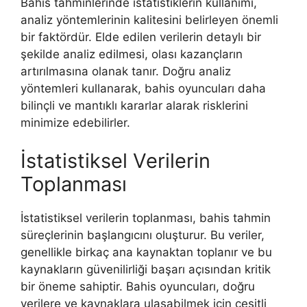
Bahis tahminlerinde istatistiklerin kullanımı,
analiz yöntemlerinin kalitesini belirleyen önemli
bir faktördür. Elde edilen verilerin detaylı bir
şekilde analiz edilmesi, olası kazançların
artırılmasına olanak tanır. Doğru analiz
yöntemleri kullanarak, bahis oyuncuları daha
bilinçli ve mantıklı kararlar alarak risklerini
minimize edebilirler.
İstatistiksel Verilerin
Toplanması
İstatistiksel verilerin toplanması, bahis tahmin
süreçlerinin başlangıcını oluşturur. Bu veriler,
genellikle birkaç ana kaynaktan toplanır ve bu
kaynakların güvenilirliği başarı açısından kritik
bir öneme sahiptir. Bahis oyuncuları, doğru
verilere ve kaynaklara ulaşabilmek için çeşitli