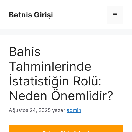
İçeriğe
atla
Betnis Girişi
Menü
Bahis
Tahminlerinde
İstatistiğin Rolü:
Neden Önemlidir?
Ağustos 24, 2025
yazar
admin