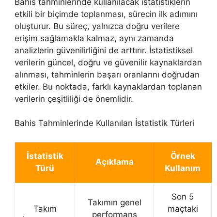
Bahis tahminlerinde kullanılacak istatistiklerin
etkili bir biçimde toplanması, sürecin ilk adımını
oluşturur. Bu süreç, yalnızca doğru verilere
erişim sağlamakla kalmaz, aynı zamanda
analizlerin güvenilirliğini de arttırır. İstatistiksel
verilerin güncel, doğru ve güvenilir kaynaklardan
alınması, tahminlerin başarı oranlarını doğrudan
etkiler. Bu noktada, farklı kaynaklardan toplanan
verilerin çeşitliliği de önemlidir.
Bahis Tahminlerinde Kullanılan İstatistik Türleri
İstatistik
Örnek
Açıklama
Türü
Kullanım
Son 5
Takımın genel
Takım
maçtaki
performans