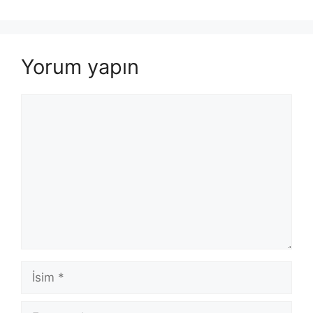
Yorum yapın
Yorum
İsim
E-