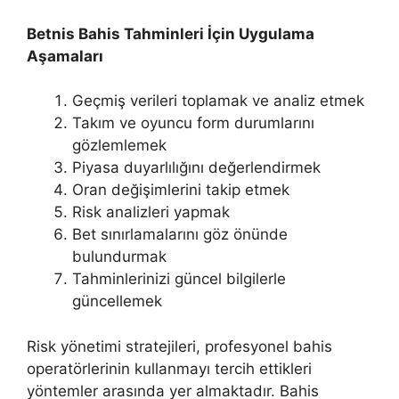
Betnis Bahis Tahminleri İçin Uygulama
Aşamaları
Geçmiş verileri toplamak ve analiz etmek
Takım ve oyuncu form durumlarını
gözlemlemek
Piyasa duyarlılığını değerlendirmek
Oran değişimlerini takip etmek
Risk analizleri yapmak
Bet sınırlamalarını göz önünde
bulundurmak
Tahminlerinizi güncel bilgilerle
güncellemek
Risk yönetimi stratejileri, profesyonel bahis
operatörlerinin kullanmayı tercih ettikleri
yöntemler arasında yer almaktadır. Bahis