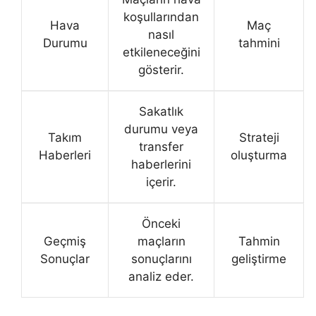
koşullarından
Hava
Maç
nasıl
Durumu
tahmini
etkileneceğini
gösterir.
Sakatlık
durumu veya
Takım
Strateji
transfer
Haberleri
oluşturma
haberlerini
içerir.
Önceki
Geçmiş
maçların
Tahmin
Sonuçlar
sonuçlarını
geliştirme
analiz eder.