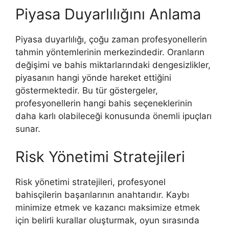
Piyasa Duyarlılığını Anlama
Piyasa duyarlılığı, çoğu zaman profesyonellerin
tahmin yöntemlerinin merkezindedir. Oranların
değişimi ve bahis miktarlarındaki dengesizlikler,
piyasanın hangi yönde hareket ettiğini
göstermektedir. Bu tür göstergeler,
profesyonellerin hangi bahis seçeneklerinin
daha karlı olabileceği konusunda önemli ipuçları
sunar.
Risk Yönetimi Stratejileri
Risk yönetimi stratejileri, profesyonel
bahisçilerin başarılarının anahtarıdır. Kaybı
minimize etmek ve kazancı maksimize etmek
için belirli kurallar oluşturmak, oyun sırasında