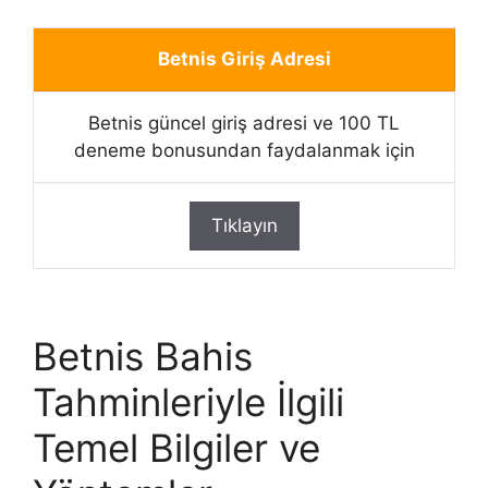
Betnis Giriş Adresi
Betnis güncel giriş adresi ve 100 TL
deneme bonusundan faydalanmak için
Tıklayın
Betnis Bahis
Tahminleriyle İlgili
Temel Bilgiler ve