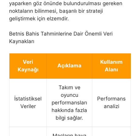
yaparken göz önünde bulundurulması gereken
noktaların bilinmesi, başarılı bir strateji
geliştirmek için elzemdir.
Betnis Bahis Tahminlerine Dair Önemli Veri
Kaynakları
Veri
Kullanım
Açıklama
Kaynağı
Alanı
Takım ve
oyuncu
İstatistiksel
Performans
performansları
Veriler
analizi
hakkında fazla
bilgi sağlar.
Maçların hava