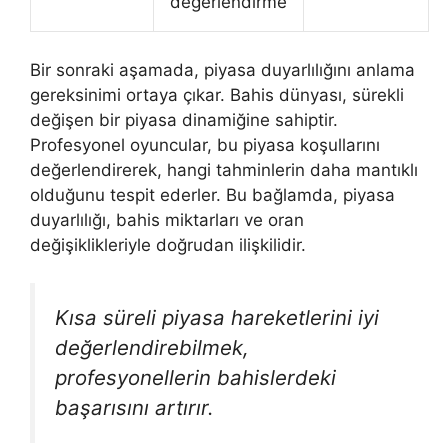
değerlendirme
Bir sonraki aşamada, piyasa duyarlılığını anlama
gereksinimi ortaya çıkar. Bahis dünyası, sürekli
değişen bir piyasa dinamiğine sahiptir.
Profesyonel oyuncular, bu piyasa koşullarını
değerlendirerek, hangi tahminlerin daha mantıklı
olduğunu tespit ederler. Bu bağlamda, piyasa
duyarlılığı, bahis miktarları ve oran
değişiklikleriyle doğrudan ilişkilidir.
Kısa süreli piyasa hareketlerini iyi
değerlendirebilmek,
profesyonellerin bahislerdeki
başarısını artırır.