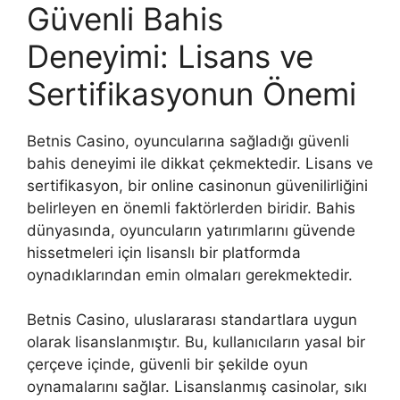
Güvenli Bahis
Deneyimi: Lisans ve
Sertifikasyonun Önemi
Betnis Casino, oyuncularına sağladığı güvenli
bahis deneyimi ile dikkat çekmektedir. Lisans ve
sertifikasyon, bir online casinonun güvenilirliğini
belirleyen en önemli faktörlerden biridir. Bahis
dünyasında, oyuncuların yatırımlarını güvende
hissetmeleri için lisanslı bir platformda
oynadıklarından emin olmaları gerekmektedir.
Betnis Casino, uluslararası standartlara uygun
olarak lisanslanmıştır. Bu, kullanıcıların yasal bir
çerçeve içinde, güvenli bir şekilde oyun
oynamalarını sağlar. Lisanslanmış casinolar, sıkı