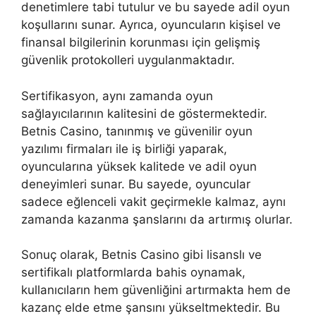
denetimlere tabi tutulur ve bu sayede adil oyun
koşullarını sunar. Ayrıca, oyuncuların kişisel ve
finansal bilgilerinin korunması için gelişmiş
güvenlik protokolleri uygulanmaktadır.
Sertifikasyon, aynı zamanda oyun
sağlayıcılarının kalitesini de göstermektedir.
Betnis Casino, tanınmış ve güvenilir oyun
yazılımı firmaları ile iş birliği yaparak,
oyuncularına yüksek kalitede ve adil oyun
deneyimleri sunar. Bu sayede, oyuncular
sadece eğlenceli vakit geçirmekle kalmaz, aynı
zamanda kazanma şanslarını da artırmış olurlar.
Sonuç olarak, Betnis Casino gibi lisanslı ve
sertifikalı platformlarda bahis oynamak,
kullanıcıların hem güvenliğini artırmakta hem de
kazanç elde etme şansını yükseltmektedir. Bu