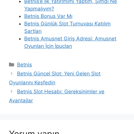
Betnis’e İlk Yatırımımı Yaptım, Şimdi Ne
Yapmalıyım?
Betnis Bonus Var Mı
Betnis Günlük Slot Turnuvası Katılım
Şartları
Betnis Amusnet Giriş Adresi: Amusnet
Oyunları İçin İpuçları
Kategoriler
Betnis
Betnis Güncel Slot: Yeni Gelen Slot
Oyunlarını Keşfedin
Betnis Slot Hesabı: Gereksinimler ve
Avantajlar
Yorum yapın