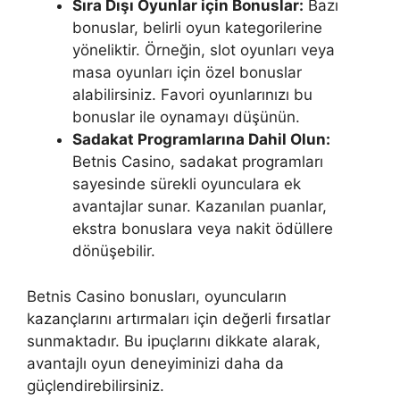
Sıra Dışı Oyunlar için Bonuslar:
Bazı
bonuslar, belirli oyun kategorilerine
yöneliktir. Örneğin, slot oyunları veya
masa oyunları için özel bonuslar
alabilirsiniz. Favori oyunlarınızı bu
bonuslar ile oynamayı düşünün.
Sadakat Programlarına Dahil Olun:
Betnis Casino, sadakat programları
sayesinde sürekli oyunculara ek
avantajlar sunar. Kazanılan puanlar,
ekstra bonuslara veya nakit ödüllere
dönüşebilir.
Betnis Casino bonusları, oyuncuların
kazançlarını artırmaları için değerli fırsatlar
sunmaktadır. Bu ipuçlarını dikkate alarak,
avantajlı oyun deneyiminizi daha da
güçlendirebilirsiniz.