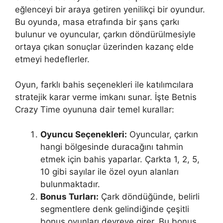
eğlenceyi bir araya getiren yenilikçi bir oyundur.
Bu oyunda, masa etrafında bir şans çarkı
bulunur ve oyuncular, çarkın döndürülmesiyle
ortaya çıkan sonuçlar üzerinden kazanç elde
etmeyi hedeflerler.
Oyun, farklı bahis seçenekleri ile katılımcılara
stratejik karar verme imkanı sunar. İşte Betnis
Crazy Time oyununa dair temel kurallar:
Oyuncu Seçenekleri:
Oyuncular, çarkın
hangi bölgesinde duracağını tahmin
etmek için bahis yaparlar. Çarkta 1, 2, 5,
10 gibi sayılar ile özel oyun alanları
bulunmaktadır.
Bonus Turları:
Çark döndüğünde, belirli
segmentlere denk gelindiğinde çeşitli
bonus oyunları devreye girer. Bu bonus