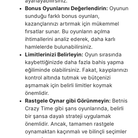
ayarlayabilirsiniz.
Bonus Oyunlarını Değerlendirin:
Oyunun
sunduğu farklı bonus oyunları,
kazançlarınızı artırmak için mükemmel
fırsatlar sunar. Bu oyunların açılma
ihtimallerini analiz ederek, daha karlı
hamlelerde bulunabilirsiniz.
Limitlerinizi Belirleyin:
Oyun sırasında
kaybettiğinizde daha fazla bahis yapma
eğiliminde olabilirsiniz. Fakat, kayıplarınızı
kontrol altında tutmak ve bütçenizi
aşmamak için belirli limitler koymak
önemlidir.
Rastgele Oynar gibi Görünmeyin:
Betnis
Crazy Time gibi şans oyunlarında, belirli
bir şansa dayalı strateji uygulamak
önemlidir. Ancak, tamamen rastgele
oynamaktan kaçınmalı ve bilinçli seçimler