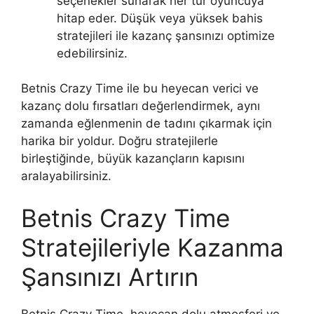
seçenekler sunarak her tür oyuncuya
hitap eder. Düşük veya yüksek bahis
stratejileri ile kazanç şansınızı optimize
edebilirsiniz.
Betnis Crazy Time ile bu heyecan verici ve
kazanç dolu fırsatları değerlendirmek, aynı
zamanda eğlenmenin de tadını çıkarmak için
harika bir yoldur. Doğru stratejilerle
birleştiğinde, büyük kazançların kapısını
aralayabilirsiniz.
Betnis Crazy Time
Stratejileriyle Kazanma
Şansınızı Artırın
Betnis Crazy Time, heyecan dolu atmosferi ve