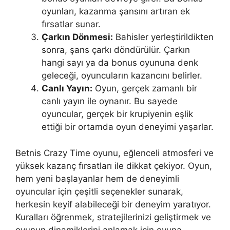
oyunları, kazanma şansını artıran ek
fırsatlar sunar.
Çarkın Dönmesi:
Bahisler yerleştirildikten
sonra, şans çarkı döndürülür. Çarkın
hangi sayı ya da bonus oyununa denk
geleceği, oyuncuların kazancını belirler.
Canlı Yayın:
Oyun, gerçek zamanlı bir
canlı yayın ile oynanır. Bu sayede
oyuncular, gerçek bir krupiyenin eşlik
ettiği bir ortamda oyun deneyimi yaşarlar.
Betnis Crazy Time oyunu, eğlenceli atmosferi ve
yüksek kazanç fırsatları ile dikkat çekiyor. Oyun,
hem yeni başlayanlar hem de deneyimli
oyuncular için çeşitli seçenekler sunarak,
herkesin keyif alabileceği bir deneyim yaratıyor.
Kuralları öğrenmek, stratejilerinizi geliştirmek ve
oyunun dinamiklerini anlamak için oyuna