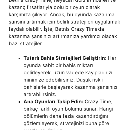
kazanç fırsatlarıyla dolu bir oyun olarak
karşımıza çıkıyor. Ancak, bu oyunda kazanma
şansını artırmak için belirli stratejileri uygulamak
faydalı olabilir. İşte, Betnis Crazy Time’da
kazanma şansınızı artırmanıza yardımcı olacak
bazı stratejiler:
Tutarlı Bahis Stratejileri Geliştirin:
Her
oyunda sabit bir bahis miktarı
belirleyerek, uzun vadede kayıplarınızı
minimize edebilirsiniz. Düşük riskli
bahislerle başlayarak kazanma şansınızı
artırabilirsiniz.
Ana Oyunları Takip Edin:
Crazy Time,
birkaç farklı oyun bölümü sunar. Hangi
bölümlerin daha fazla kazandırdığını
gözlemleyerek, stratejinizi buna göre