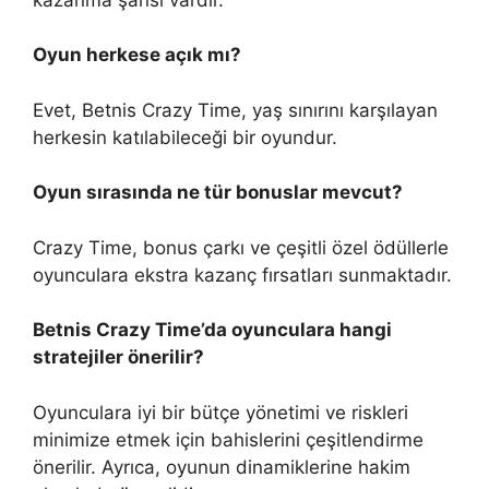
Oyun herkese açık mı?
Evet, Betnis Crazy Time, yaş sınırını karşılayan
herkesin katılabileceği bir oyundur.
Oyun sırasında ne tür bonuslar mevcut?
Crazy Time, bonus çarkı ve çeşitli özel ödüllerle
oyunculara ekstra kazanç fırsatları sunmaktadır.
Betnis Crazy Time’da oyunculara hangi
stratejiler önerilir?
Oyunculara iyi bir bütçe yönetimi ve riskleri
minimize etmek için bahislerini çeşitlendirme
önerilir. Ayrıca, oyunun dinamiklerine hakim