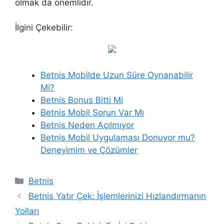
olmak da önemlidir.
İlgini Çekebilir:
Betnis Mobilde Uzun Süre Oynanabilir
Mi?
Betnis Bonus Bitti Mi
Betnis Mobil Sorun Var Mı
Betnis Neden Açılmıyor
Betnis Mobil Uygulaması Donuyor mu?
Deneyimim ve Çözümler
Kategoriler
Betnis
Betnis Yatır Çek: İşlemlerinizi Hızlandırmanın
Yolları