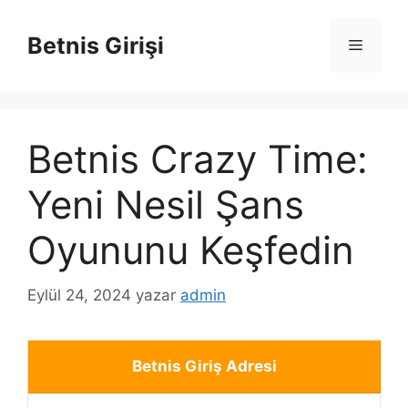
İçeriğe
atla
Betnis Girişi
Menü
Betnis Crazy Time:
Yeni Nesil Şans
Oyununu Keşfedin
Eylül 24, 2024
yazar
admin
Betnis Giriş Adresi