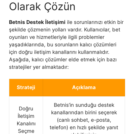
Olarak Çözün
Betnis Destek İletişimi
ile sorunlarınızı etkin bir
şekilde çözmenin yolları vardır. Kullanıcılar, bet
oyunları ve hizmetleriyle ilgili problemler
yaşadıklarında, bu sorunların kalıcı çözümleri
için doğru iletişim kanallarını kullanmalıdır.
Aşağıda, kalıcı çözümler elde etmek için bazı
stratejiler yer almaktadır:
Strateji
Açıklama
Betnis’in sunduğu destek
Doğru
kanallarından birini seçerek
İletişim
(canlı sohbet, e-posta,
Kanalını
telefon) en hızlı şekilde yanıt
Seçme