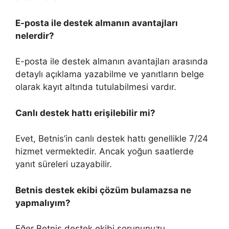
E-posta ile destek almanın avantajları
nelerdir?
E-posta ile destek almanın avantajları arasında
detaylı açıklama yazabilme ve yanıtların belge
olarak kayıt altında tutulabilmesi vardır.
Canlı destek hattı erişilebilir mi?
Evet, Betnis’in canlı destek hattı genellikle 7/24
hizmet vermektedir. Ancak yoğun saatlerde
yanıt süreleri uzayabilir.
Betnis destek ekibi çözüm bulamazsa ne
yapmalıyım?
Eğer Betnis destek ekibi sorununuzu