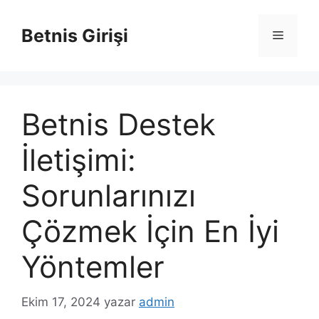
İçeriğe
atla
Betnis Girişi
Menü
Betnis Destek
İletişimi:
Sorunlarınızı
Çözmek İçin En İyi
Yöntemler
Ekim 17, 2024
yazar
admin