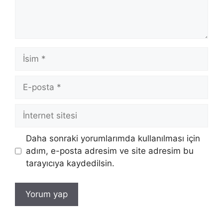
İsim
E-
posta
İnternet
sitesi
Daha sonraki yorumlarımda kullanılması için
adım, e-posta adresim ve site adresim bu
tarayıcıya kaydedilsin.