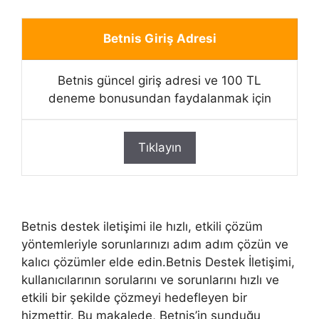
Betnis Giriş Adresi
Betnis güncel giriş adresi ve 100 TL
deneme bonusundan faydalanmak için
Tıklayın
Betnis destek iletişimi ile hızlı, etkili çözüm
yöntemleriyle sorunlarınızı adım adım çözün ve
kalıcı çözümler elde edin.Betnis Destek İletişimi,
kullanıcılarının sorularını ve sorunlarını hızlı ve
etkili bir şekilde çözmeyi hedefleyen bir
hizmettir. Bu makalede, Betnis’in sunduğu