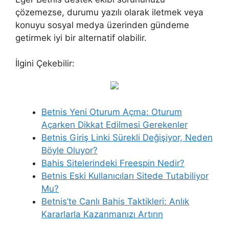
çözemezse, durumu yazılı olarak iletmek veya
konuyu sosyal medya üzerinden gündeme
getirmek iyi bir alternatif olabilir.
İlgini Çekebilir:
Betnis Yeni Oturum Açma: Oturum
Açarken Dikkat Edilmesi Gerekenler
Betnis Giriş Linki Sürekli Değişiyor, Neden
Böyle Oluyor?
Bahis Sitelerindeki Freespin Nedir?
Betnis Eski Kullanıcıları Sitede Tutabiliyor
Mu?
Betnis’te Canlı Bahis Taktikleri: Anlık
Kararlarla Kazanmanızı Artırın