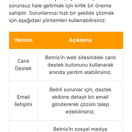
sorunsuz hale getirmek için kritik bir öneme
sahiptir. Sorunlarınızı hızlı bir şekilde çözmek
için aşağıdaki yöntemleri kullanabilirsiniz:
Yöntem
Açıklama
Betnis’in web sitesindeki canlı
Canlı
destek butonunu kullanarak
Destek
anında yardım alabilirsiniz.
Belirli sorunlar için, destek
Email
ekibine detaylı bir email
İletişimi
göndererek çözüm talep
edebilirsiniz.
Betnis’in sosyal medya