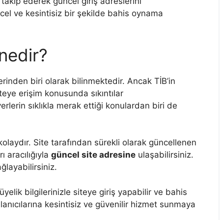
takip ederek güncel giriş adreslerini
ncel ve kesintisiz bir şekilde bahis oynama
 nedir?
erinden biri olarak bilinmektedir. Ancak TİB’in
teye erişim konusunda sıkıntılar
lerin sıklıkla merak ettiği konulardan biri de
olaydır. Site tarafından sürekli olarak güncellenen
ı aracılığıyla
güncel site adresine
ulaşabilirsiniz.
layabilirsiniz.
yelik bilgilerinizle siteye giriş yapabilir ve bahis
anıcılarına kesintisiz ve güvenilir hizmet sunmaya