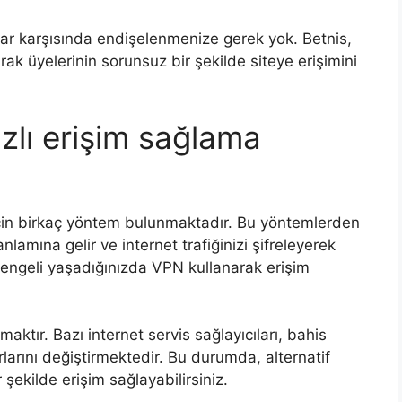
ar karşısında endişelenmenize gerek yok. Betnis,
ak üyelerinin sorunsuz bir şekilde siteye erişimini
ızlı erişim sağlama
 için birkaç yöntem bulunmaktadır. Bu yöntemlerden
lamına gelir ve internet trafiğinizi şifreleyerek
im engeli yaşadığınızda VPN kullanarak erişim
maktır. Bazı internet servis sağlayıcıları, bahis
rlarını değiştirmektedir. Bu durumda, alternatif
 şekilde erişim sağlayabilirsiniz.