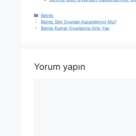
Kategoriler
Betnis
Betnis Slot Oyunları Kazandırıyor Mu?
Betnis Kumar Oyunlarına Giriş Yap
Yorum yapın
Yorum