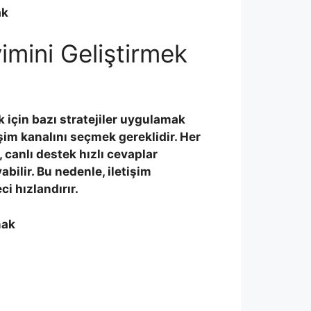
ak
imini Geliştirmek
k için bazı stratejiler uygulamak
işim kanalını seçmek
gereklidir. Her
, canlı destek hızlı cevaplar
abilir. Bu nedenle, iletişim
i hızlandırır.
mak