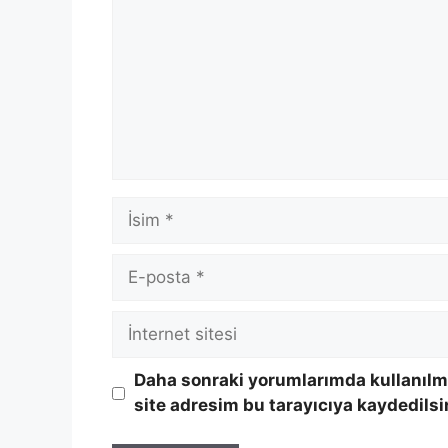
İsim
E-
posta
İnternet
sitesi
Daha sonraki yorumlarımda kullanılma
site adresim bu tarayıcıya kaydedilsi