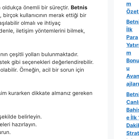
m
in oldukça önemli bir süreçtir.
Betnis
Özet
 birçok kullanıcının merak ettiği bir
Betn
ılabilir olmalı ve ihtiyaç
İlk
nle, iletişim yöntemlerini bilmek,
Para
Yatır
m
nın çeşitli yolları bulunmaktadır.
Bon
stek gibi seçenekleri değerlendirebilir.
u
labilir. Örneğin, acil bir sorun için
Avan
ajlar
tişim kurarken dikkate almanız gereken
Betn
Canl
Bahi
ekilde belirleyin.
e İlk
leri hazırlayın.
Daki
urun.
Strat