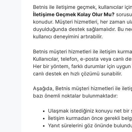
Betnis ile iletişime geçmek, kullanıcılar iç
İletişime Geçmek Kolay Olur Mu?
sorusu,
konudur. Müşteri hizmetleri, her zaman ulaş
duyulduğunda destek sağlamalıdır. Bu nede
kullanıcı deneyimini artırabilir.
Betnis müşteri hizmetleri ile iletişim kurma
Kullanıcılar, telefon, e-posta veya canlı de
Her bir yöntem, farklı durumlar için uygun o
canlı destek en hızlı çözümü sunabilir.
Aşağıda, Betnis müşteri hizmetleri ile ile
bazı önemli noktalar bulunmaktadır:
Ulaşmak istediğiniz konuyu net bir ş
İletişim kurmadan önce gerekli belge
Yanıt sürelerini göz önünde bulund