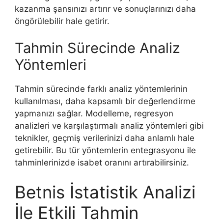
kazanma şansınızı artırır ve sonuçlarınızı daha
öngörülebilir hale getirir.
Tahmin Sürecinde Analiz
Yöntemleri
Tahmin sürecinde farklı analiz yöntemlerinin
kullanılması, daha kapsamlı bir değerlendirme
yapmanızı sağlar. Modelleme, regresyon
analizleri ve karşılaştırmalı analiz yöntemleri gibi
teknikler, geçmiş verilerinizi daha anlamlı hale
getirebilir. Bu tür yöntemlerin entegrasyonu ile
tahminlerinizde isabet oranını artırabilirsiniz.
Betnis İstatistik Analizi
İle Etkili Tahmin