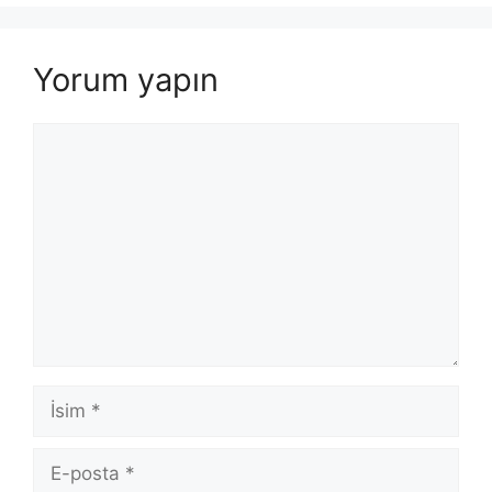
Yorum yapın
Yorum
İsim
E-
posta