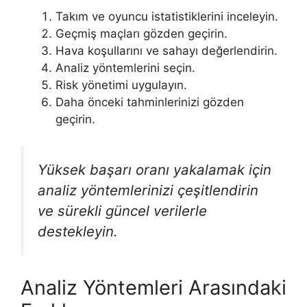
Takım ve oyuncu istatistiklerini inceleyin.
Geçmiş maçları gözden geçirin.
Hava koşullarını ve sahayı değerlendirin.
Analiz yöntemlerini seçin.
Risk yönetimi uygulayın.
Daha önceki tahminlerinizi gözden
geçirin.
Yüksek başarı oranı yakalamak için
analiz yöntemlerinizi çeşitlendirin
ve sürekli güncel verilerle
destekleyin.
Analiz Yöntemleri Arasındaki