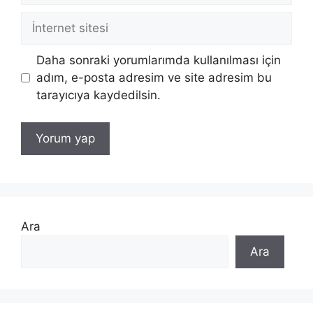
İnternet
sitesi
Daha sonraki yorumlarımda kullanılması için
adım, e-posta adresim ve site adresim bu
tarayıcıya kaydedilsin.
Ara
Ara