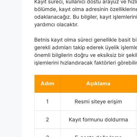
Kayıt süreci, kullanıcı dostu arayüz ve hız
bölümde, kayıt olma adresinin özelliklerine
odaklanacağız. Bu bilgiler, kayıt işlemler
yardımcı olacaktır.
Betnis kayıt olma süreci genellikle basit bir
gerekli adımları takip ederek üyelik işlemler
önemli bilgilerin doğru ve eksiksiz bir şek
işlemlerini hızlandıracak faktörleri görebilir
Adım
Açıklama
1
Resmi siteye erişim
2
Kayıt formunu doldurma