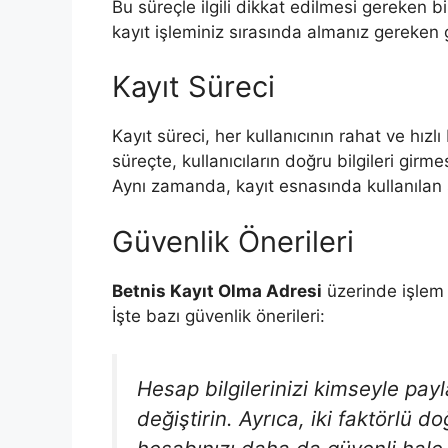
Bu süreçle ilgili dikkat edilmesi gereken b
kayıt işleminiz sırasında almanız gereken
Kayıt Süreci
Kayıt süreci, her kullanıcının rahat ve hı
süreçte, kullanıcıların doğru bilgileri girm
Aynı zamanda, kayıt esnasında kullanılan ş
Güvenlik Önerileri
Betnis Kayıt Olma Adresi
üzerinde işlem 
İşte bazı güvenlik önerileri:
Hesap bilgilerinizi kimseyle pay
değiştirin. Ayrıca, iki faktörlü 