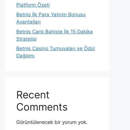
Platform Özeti
Betnis İlk Para Yatırım Bonusu
Avantajları
Betnis Canlı Bahiste İlk 15 Dakika
Stratejisi
Betnis Casino Turnuvaları ve Ödül
Dağılımı
Recent
Comments
Görüntülenecek bir yorum yok.