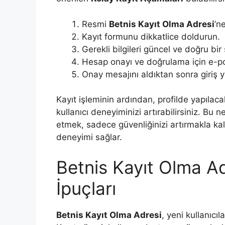
Resmi
Betnis Kayıt Olma Adresi
’n
Kayıt formunu dikkatlice doldurun.
Gerekli bilgileri güncel ve doğru bir 
Hesap onayı ve doğrulama için e-p
Onay mesajını aldıktan sonra giriş y
Kayıt işleminin ardından, profilde yapılacak
kullanıcı deneyiminizi artırabilirsiniz. Bu 
etmek, sadece güvenliğinizi artırmakla ka
deneyimi sağlar.
Betnis Kayıt Olma Adr
İpuçları
Betnis Kayıt Olma Adresi
, yeni kullanıcı