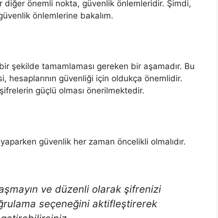
ir diğer önemli nokta, güvenlik önlemleridir. Şimdi,
 güvenlik önlemlerine bakalım.
zlı bir şekilde tamamlaması gereken bir aşamadır. Bu
esi, hesaplarının güvenliği için oldukça önemlidir.
ifrelerin güçlü olması önerilmektedir.
yaparken güvenlik her zaman öncelikli olmalıdır.
laşmayın ve düzenli olarak şifrenizi
doğrulama seçeneğini aktifleştirerek