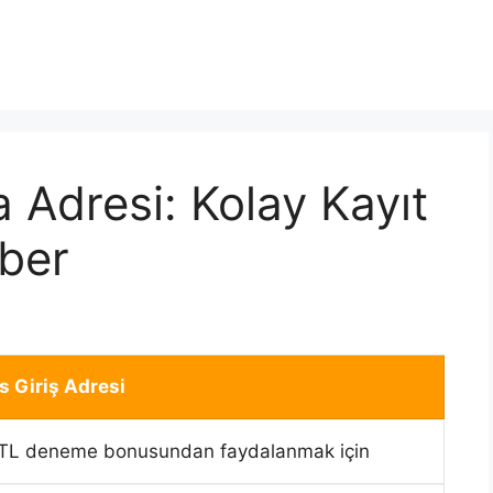
 Adresi: Kolay Kayıt
hber
s Giriş Adresi
00 TL deneme bonusundan faydalanmak için