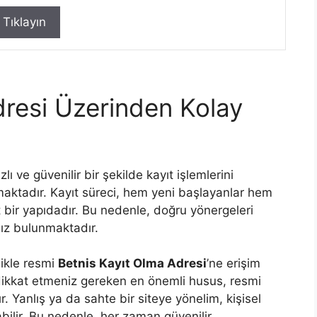
Tıklayın
dresi Üzerinden Kolay
hızlı ve güvenilir bir şekilde kayıt işlemlerini
maktadır. Kayıt süreci, hem yeni başlayanlar hem
t bir yapıdadır. Bu nedenle, doğru yönergeleri
ız bulunmaktadır.
likle resmi
Betnis Kayıt Olma Adresi
’ne erişim
kkat etmeniz gereken en önemli husus, resmi
. Yanlış ya da sahte bir siteye yönelim, kişisel
abilir. Bu nedenle, her zaman güvenilir