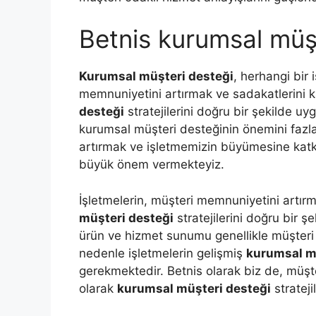
Betnis kurumsal müş
Kurumsal müşteri desteği
, herhangi bir 
memnuniyetini artırmak ve sadakatlerini k
desteği
stratejilerini doğru bir şekilde u
kurumsal müşteri desteğinin önemini fazla
artırmak ve işletmemizin büyümesine kat
büyük önem vermekteyiz.
İşletmelerin, müşteri memnuniyetini artı
müşteri desteği
stratejilerini doğru bir şe
ürün ve hizmet sunumu genellikle müşteri
nedenle işletmelerin gelişmiş
kurumsal m
gerekmektedir. Betnis olarak biz de, müşte
olarak
kurumsal müşteri desteği
strateji