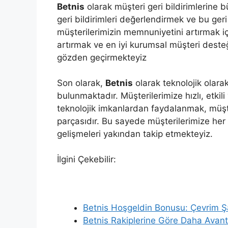
Betnis
olarak müşteri geri bildirimlerine
geri bildirimleri değerlendirmek ve bu geri
müşterilerimizin memnuniyetini artırmak i
artırmak ve en iyi kurumsal müşteri desteğ
gözden geçirmekteyiz
Son olarak,
Betnis
olarak teknolojik olara
bulunmaktadır. Müşterilerimize hızlı, etkil
teknolojik imkanlardan faydalanmak, müşter
parçasıdır. Bu sayede müşterilerimize her
gelişmeleri yakından takip etmekteyiz.
İlgini Çekebilir:
Betnis Hoşgeldin Bonusu: Çevrim Şar
Betnis Rakiplerine Göre Daha Avanta