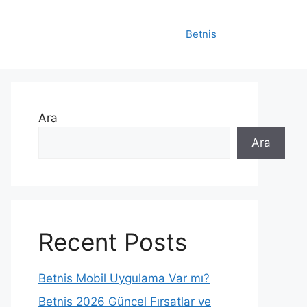
Betnis
Ara
Ara
Recent Posts
Betnis Mobil Uygulama Var mı?
Betnis 2026 Güncel Fırsatlar ve