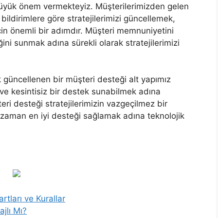
 büyük önem vermekteyiz. Müşterilerimizden gelen
 bildirimlere göre stratejilerimizi güncellemek,
çin önemli bir adımdır. Müşteri memnuniyetini
ini sunmak adına sürekli olarak stratejilerimizi
k güncellenen bir müşteri desteği alt yapımız
i ve kesintisiz bir destek sunabilmek adına
i desteği stratejilerimizin vazgeçilmez bir
 zaman en iyi desteği sağlamak adına teknolojik
tları ve Kurallar
jlı Mı?