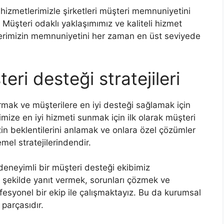
hizmetlerimizle şirketleri müşteri memnuniyetini
üşteri odaklı yaklaşımımız ve kaliteli hizmet
rilerimizin memnuniyetini her zaman en üst seviyede
ri desteği stratejileri
rmak ve müşterilere en iyi desteği sağlamak için
rimize en iyi hizmeti sunmak için ilk olarak müşteri
izin beklentilerini anlamak ve onlara özel çözümler
el stratejilerindendir.
 deneyimli bir müşteri desteği ekibimiz
ir şekilde yanıt vermek, sorunları çözmek ve
esyonel bir ekip ile çalışmaktayız. Bu da kurumsal
 parçasıdır.