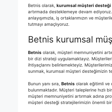
Betnis olarak,
kurumsal müşteri desteği
artırmada desteklemeye devam ediyoruz. M
anlayışımızla, iş ortaklarımızın ve müşte
tutmayı amaçlıyoruz.
Betnis kurumsal müşte
Betnis
olarak, müşteri memnuniyetini artı
bir dizi strateji uygulamaktayız. Müşterile
ihtiyaçlarını belirlemekteyiz. Müşterilerim
sunmak, kurumsal müşteri desteğimizin tem
Bunun yanı sıra,
Betnis
olarak eğitimli ve
bulunmaktadır. Müşteri taleplerine hızlı b
müşteri memnuniyetini artırmak adına prof
müşteri desteği stratejilerimizin önemli bir