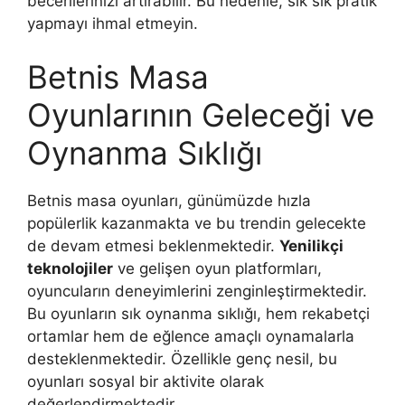
becerilerinizi artırabilir. Bu nedenle, sık sık pratik
yapmayı ihmal etmeyin.
Betnis Masa
Oyunlarının Geleceği ve
Oynanma Sıklığı
Betnis masa oyunları, günümüzde hızla
popülerlik kazanmakta ve bu trendin gelecekte
de devam etmesi beklenmektedir.
Yenilikçi
teknolojiler
ve gelişen oyun platformları,
oyuncuların deneyimlerini zenginleştirmektedir.
Bu oyunların sık oynanma sıklığı, hem rekabetçi
ortamlar hem de eğlence amaçlı oynamalarla
desteklenmektedir. Özellikle genç nesil, bu
oyunları sosyal bir aktivite olarak
değerlendirmektedir.