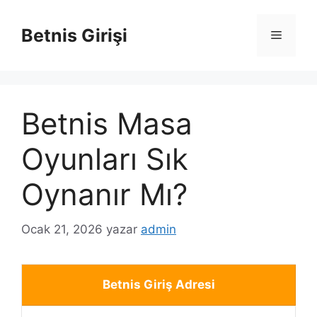
İçeriğe
atla
Betnis Girişi
Menü
Betnis Masa
Oyunları Sık
Oynanır Mı?
Ocak 21, 2026
yazar
admin
Betnis Giriş Adresi