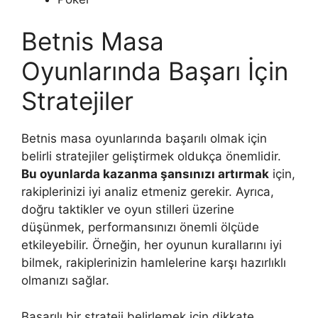
Betnis Masa
Oyunlarında Başarı İçin
Stratejiler
Betnis masa oyunlarında başarılı olmak için
belirli stratejiler geliştirmek oldukça önemlidir.
Bu oyunlarda kazanma şansınızı artırmak
için,
rakiplerinizi iyi analiz etmeniz gerekir. Ayrıca,
doğru taktikler ve oyun stilleri üzerine
düşünmek, performansınızı önemli ölçüde
etkileyebilir. Örneğin, her oyunun kurallarını iyi
bilmek, rakiplerinizin hamlelerine karşı hazırlıklı
olmanızı sağlar.
Başarılı bir strateji belirlemek için dikkate