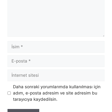
İsim
E-
posta
İnternet
sitesi
Daha sonraki yorumlarımda kullanılması için
adım, e-posta adresim ve site adresim bu
tarayıcıya kaydedilsin.