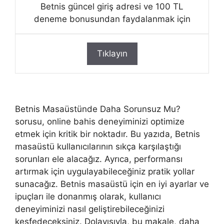
Betnis güncel giriş adresi ve 100 TL
deneme bonusundan faydalanmak için
Tıklayın
Betnis Masaüstünde Daha Sorunsuz Mu?
sorusu, online bahis deneyiminizi optimize
etmek için kritik bir noktadır. Bu yazıda, Betnis
masaüstü kullanıcılarının sıkça karşılaştığı
sorunları ele alacağız. Ayrıca, performansı
artırmak için uygulayabileceğiniz pratik yollar
sunacağız. Betnis masaüstü için en iyi ayarlar ve
ipuçları ile donanmış olarak, kullanıcı
deneyiminizi nasıl geliştirebileceğinizi
keşfedeceksiniz. Dolayısıyla, bu makale, daha