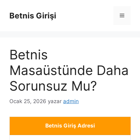
İçeriğe
atla
Betnis Girişi
Menü
Betnis
Masaüstünde Daha
Sorunsuz Mu?
Ocak 25, 2026
yazar
admin
Betnis Giriş Adresi