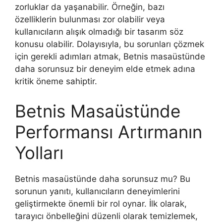
zorluklar da yaşanabilir. Örneğin, bazı
özelliklerin bulunması zor olabilir veya
kullanıcıların alışık olmadığı bir tasarım söz
konusu olabilir. Dolayısıyla, bu sorunları çözmek
için gerekli adımları atmak, Betnis masaüstünde
daha sorunsuz bir deneyim elde etmek adına
kritik öneme sahiptir.
Betnis Masaüstünde
Performansı Artırmanın
Yolları
Betnis masaüstünde daha sorunsuz mu? Bu
sorunun yanıtı, kullanıcıların deneyimlerini
geliştirmekte önemli bir rol oynar. İlk olarak,
tarayıcı önbelleğini düzenli olarak temizlemek,