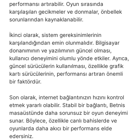
performansı artırabilir. Oyun sırasında
karşılaşılan gecikmeler ve donmalar, önbellek
sorunlarından kaynaklanabilir.
İkinci olarak, sistem gereksinimlerinin
karşılandığından emin olunmalıdır. Bilgisayar
donanımının ve yazılımının güncel olması,
kullanıcı deneyimini olumlu yönde etkiler. Ayrıca,
güncel sürücülerin kullanılması, özellikle grafik
kartı sürücülerinin, performansı artıran önemli
bir faktördür.
Son olarak, internet bağlantınızın hızını kontrol
etmek yararlı olabilir. Stabil bir bağlantı, Betnis
masaüstünde daha sorunsuz bir oyun deneyimi
sunar. Böylece, özellikle canlı bahislerde ve
oyunlarda daha akıcı bir performans elde
edersiniz.