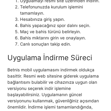
Uygulamayı resmi site üzerinden indirin.
Telefonunuzda kurulum işlemini
tamamlayın.
Hesabınıza giriş yapın.
Bahis yapacağınız spor dalını seçin.
Maç ve bahis türünü belirleyin.
Bahis miktarını girin ve onaylayın.
Canlı sonuçları takip edin.
Uygulama İndirme Süreci
Betnis mobil uygulamasını indirmek oldukça
basittir. Resmi web sitesine giderek uygulama
bağlantısını bulabilir ve cihazınıza uygun olan
versiyonu seçerek indir işlemine
başlayabilirsiniz. Uygulamanın güncel
versiyonunu kullanmak, güvenliğiniz açısından
önemlidir. İndirme işlemi tamamlandığında,