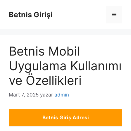
İçeriğe
atla
Betnis Girişi
Menü
Betnis Mobil
Uygulama Kullanımı
ve Özellikleri
Mart 7, 2025
yazar
admin
Betnis Giriş Adresi