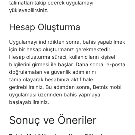
talimatları takip ederek uygulamayı
yükleyebilirsiniz.
Hesap Oluşturma
Uygulamayı indirdikten sonra, bahis yapabilmek
için bir hesap oluşturmanız gerekmektedir.
Hesap oluşturma süreci, kullanıcıların kişisel
bilgilerini girmesi ile başlar. Daha sonra, e-posta
doğrulamaları ve güvenlik adımlarını
tamamlayarak hesabınızı aktif hale
getirebilirsiniz. Bu adımdan sonra, Betnis mobil
uygulaması üzerinden bahis yapmaya
başlayabilirsiniz.
Sonuç ve Öneriler