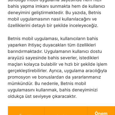
bahis yapma imkanı sunmakta hem de kullanıcı
deneyimini geliştirmektedir. Bu yazıda, Betnis
mobil uygulamasının nasıl kullanılacağını ve
özelliklerini detaylı bir şekilde inceleyeceğiz.
Betnis mobil uygulaması, kullanıcıların bahis
yaparken ihtiyaç duyacakları tüm özellikleri
barındırmaktadır. Uygulamanın kullanıcı dostu
arayüzü sayesinde bahis severler, istedikleri
maçları kolayca bulabilir ve hızlı bir şekilde işlem
gerçekleştirebilirler. Ayrıca, uygulama aracılığıyla
promosyon ve bonuslardan da yararlanmanız
mümkündür. Bu nedenle, Betnis mobil
uygulamasını kullanmak, bahis deneyiminizi
oldukça üst seviyeye çıkaracaktır.
Önem