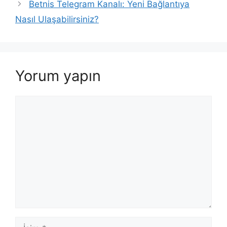
Betnis Telegram Kanalı: Yeni Bağlantıya
Nasıl Ulaşabilirsiniz?
Yorum yapın
Yorum
İsim