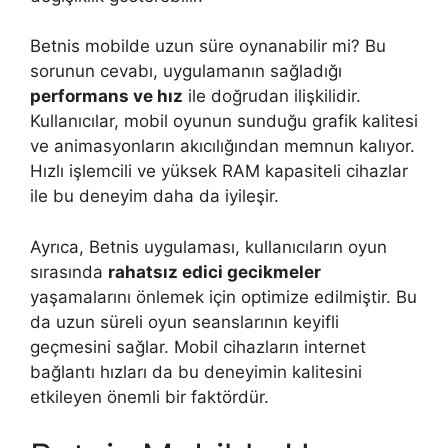
Betnis mobilde uzun süre oynanabilir mi? Bu
sorunun cevabı, uygulamanın sağladığı
performans ve hız
ile doğrudan ilişkilidir.
Kullanıcılar, mobil oyunun sunduğu grafik kalitesi
ve animasyonların akıcılığından memnun kalıyor.
Hızlı işlemcili ve yüksek RAM kapasiteli cihazlar
ile bu deneyim daha da iyileşir.
Ayrıca, Betnis uygulaması, kullanıcıların oyun
sırasında
rahatsız edici gecikmeler
yaşamalarını önlemek için optimize edilmiştir. Bu
da uzun süreli oyun seanslarının keyifli
geçmesini sağlar. Mobil cihazların internet
bağlantı hızları da bu deneyimin kalitesini
etkileyen önemli bir faktördür.