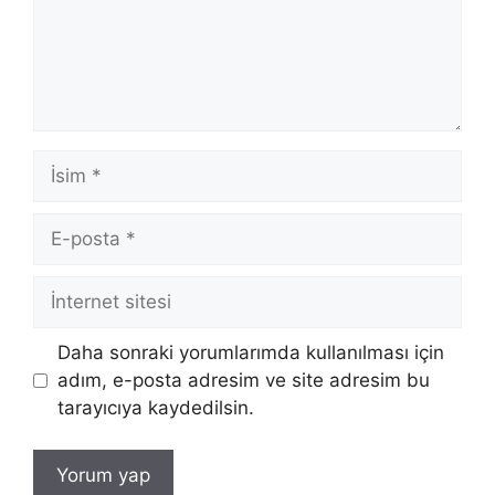
İsim
E-
posta
İnternet
sitesi
Daha sonraki yorumlarımda kullanılması için
adım, e-posta adresim ve site adresim bu
tarayıcıya kaydedilsin.