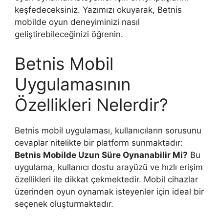
keşfedeceksiniz. Yazımızı okuyarak, Betnis
mobilde oyun deneyiminizi nasıl
geliştirebileceğinizi öğrenin.
Betnis Mobil
Uygulamasının
Özellikleri Nelerdir?
Betnis mobil uygulaması, kullanıcıların sorusunu
cevaplar nitelikte bir platform sunmaktadır:
Betnis Mobilde Uzun Süre Oynanabilir Mi?
Bu
uygulama, kullanıcı dostu arayüzü ve hızlı erişim
özellikleri ile dikkat çekmektedir. Mobil cihazlar
üzerinden oyun oynamak isteyenler için ideal bir
seçenek oluşturmaktadır.