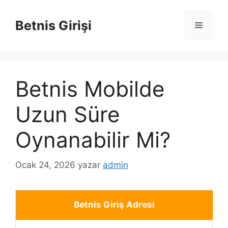
İçeriğe
atla
Betnis Girişi
Menü
Betnis Mobilde
Uzun Süre
Oynanabilir Mi?
Ocak 24, 2026
yazar
admin
Betnis Giriş Adresi