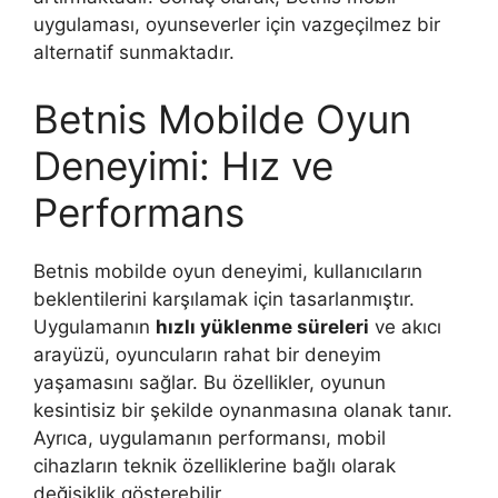
uygulaması, oyunseverler için vazgeçilmez bir
alternatif sunmaktadır.
Betnis Mobilde Oyun
Deneyimi: Hız ve
Performans
Betnis mobilde oyun deneyimi, kullanıcıların
beklentilerini karşılamak için tasarlanmıştır.
Uygulamanın
hızlı yüklenme süreleri
ve akıcı
arayüzü, oyuncuların rahat bir deneyim
yaşamasını sağlar. Bu özellikler, oyunun
kesintisiz bir şekilde oynanmasına olanak tanır.
Ayrıca, uygulamanın performansı, mobil
cihazların teknik özelliklerine bağlı olarak
değişiklik gösterebilir.