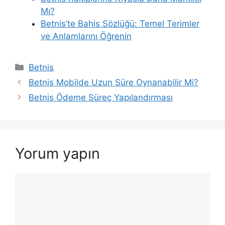
Mı?
Betnis’te Bahis Sözlüğü: Temel Terimler
ve Anlamlarını Öğrenin
Kategoriler
Betnis
Betnis Mobilde Uzun Süre Oynanabilir Mi?
Betnis Ödeme Süreç Yapılandırması
Yorum yapın
Yorum