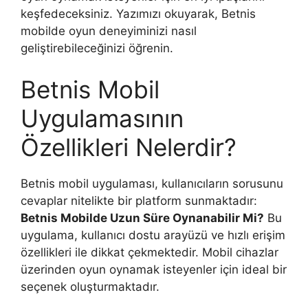
keşfedeceksiniz. Yazımızı okuyarak, Betnis
mobilde oyun deneyiminizi nasıl
geliştirebileceğinizi öğrenin.
Betnis Mobil
Uygulamasının
Özellikleri Nelerdir?
Betnis mobil uygulaması, kullanıcıların sorusunu
cevaplar nitelikte bir platform sunmaktadır:
Betnis Mobilde Uzun Süre Oynanabilir Mi?
Bu
uygulama, kullanıcı dostu arayüzü ve hızlı erişim
özellikleri ile dikkat çekmektedir. Mobil cihazlar
üzerinden oyun oynamak isteyenler için ideal bir
seçenek oluşturmaktadır.