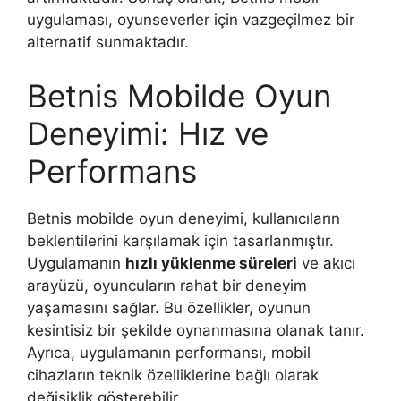
uygulaması, oyunseverler için vazgeçilmez bir
alternatif sunmaktadır.
Betnis Mobilde Oyun
Deneyimi: Hız ve
Performans
Betnis mobilde oyun deneyimi, kullanıcıların
beklentilerini karşılamak için tasarlanmıştır.
Uygulamanın
hızlı yüklenme süreleri
ve akıcı
arayüzü, oyuncuların rahat bir deneyim
yaşamasını sağlar. Bu özellikler, oyunun
kesintisiz bir şekilde oynanmasına olanak tanır.
Ayrıca, uygulamanın performansı, mobil
cihazların teknik özelliklerine bağlı olarak
değişiklik gösterebilir.