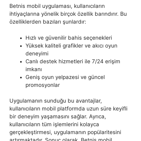
Betnis mobil uygulaması, kullanıcıların
ihtiyaçlarına yönelik birçok özellik barındırır. Bu
özelliklerden bazıları şunlardır:
Hızlı ve güvenilir bahis seçenekleri
Yüksek kaliteli grafikler ve akıcı oyun
deneyimi
Canlı destek hizmetleri ile 7/24 erişim
imkanı
Geniş oyun yelpazesi ve güncel
promosyonlar
Uygulamanın sunduğu bu avantajlar,
kullanıcıların mobil platformda uzun süre keyifli
bir deneyim yaşamasını sağlar. Ayrıca,
kullanıcıların tüm işlemlerini kolayca
gerçekleştirmesi, uygulamanın popülaritesini
artırmaktadır. Sonuç olarak, Betnis mobil