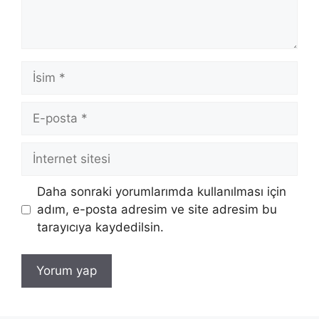
İsim
E-
posta
İnternet
sitesi
Daha sonraki yorumlarımda kullanılması için
adım, e-posta adresim ve site adresim bu
tarayıcıya kaydedilsin.