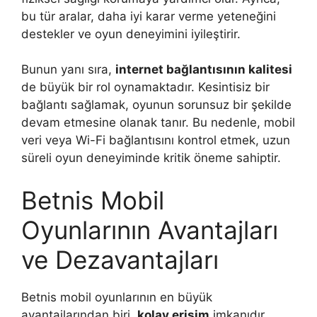
bu tür aralar, daha iyi karar verme yeteneğini
destekler ve oyun deneyimini iyileştirir.
Bunun yanı sıra,
internet bağlantısının kalitesi
de büyük bir rol oynamaktadır. Kesintisiz bir
bağlantı sağlamak, oyunun sorunsuz bir şekilde
devam etmesine olanak tanır. Bu nedenle, mobil
veri veya Wi-Fi bağlantısını kontrol etmek, uzun
süreli oyun deneyiminde kritik öneme sahiptir.
Betnis Mobil
Oyunlarının Avantajları
ve Dezavantajları
Betnis mobil oyunlarının en büyük
avantajlarından biri,
kolay erişim
imkanıdır.