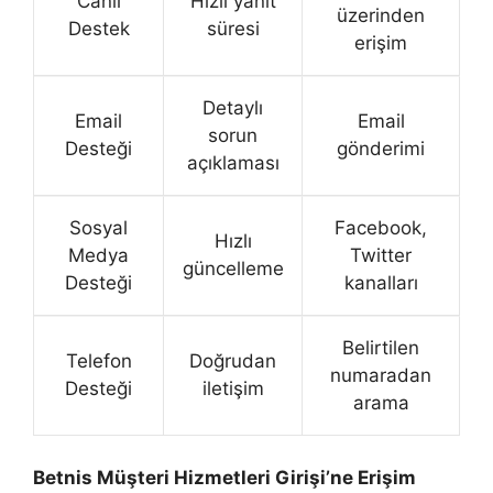
Canlı
Hızlı yanıt
üzerinden
Destek
süresi
erişim
Detaylı
Email
Email
sorun
Desteği
gönderimi
açıklaması
Sosyal
Facebook,
Hızlı
Medya
Twitter
güncelleme
Desteği
kanalları
Belirtilen
Telefon
Doğrudan
numaradan
Desteği
iletişim
arama
Betnis Müşteri Hizmetleri Girişi’ne Erişim