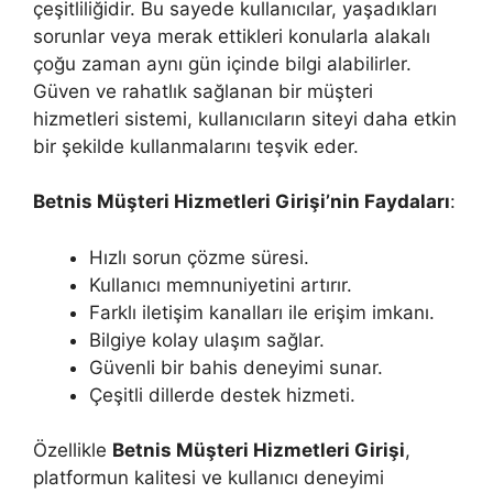
çeşitliliğidir. Bu sayede kullanıcılar, yaşadıkları
sorunlar veya merak ettikleri konularla alakalı
çoğu zaman aynı gün içinde bilgi alabilirler.
Güven ve rahatlık sağlanan bir müşteri
hizmetleri sistemi, kullanıcıların siteyi daha etkin
bir şekilde kullanmalarını teşvik eder.
Betnis Müşteri Hizmetleri Girişi’nin Faydaları
:
Hızlı sorun çözme süresi.
Kullanıcı memnuniyetini artırır.
Farklı iletişim kanalları ile erişim imkanı.
Bilgiye kolay ulaşım sağlar.
Güvenli bir bahis deneyimi sunar.
Çeşitli dillerde destek hizmeti.
Özellikle
Betnis Müşteri Hizmetleri Girişi
,
platformun kalitesi ve kullanıcı deneyimi