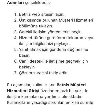
Adımları
şu şekildedir:
Betnis web sitesini açın.
Üst kısımda bulunan Müşteri Hizmetleri
bölümüne tıklayın.
Gerekli iletişim yöntemlerini seçin.
Hizmet türüne göre form doldurun veya
iletişim bilgilerinizi paylaşın.
Yanıt almak için gönderin düğmesine
basın.
Canlı destek ile iletişime geçmek için
bekleyin.
Çözüm sürecini takip edin.
Bu aşamalar, kullanıcıların
Betnis Müşteri
Hizmetleri Girişi
üzerinden hızlı bir şekilde
iletişim kurmalarına yardımcı olmaktadır.
Kullanıcıların yaşadığı sorunları en kısa sürede