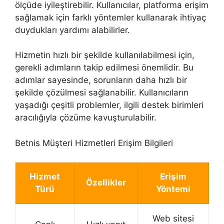
ölçüde iyileştirebilir. Kullanıcılar, platforma erişim
sağlamak için farklı yöntemler kullanarak ihtiyaç
duydukları yardımı alabilirler.
Hizmetin hızlı bir şekilde kullanılabilmesi için,
gerekli adımların takip edilmesi önemlidir. Bu
adımlar sayesinde, sorunların daha hızlı bir
şekilde çözülmesi sağlanabilir. Kullanıcıların
yaşadığı çeşitli problemler, ilgili destek birimleri
aracılığıyla çözüme kavuşturulabilir.
Betnis Müşteri Hizmetleri Erişim Bilgileri
Hizmet
Erişim
Özellikler
Türü
Yöntemi
Web sitesi