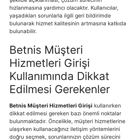
hızlanmasına yardımcı olacaktır. Kullanıcılar,
yaşadıkları sorunlarla ilgili geri bildirimde
bulunarak hizmet kalitesinin artmasına katkıda
bulunabilir.
Betnis Müşteri
Hizmetleri Girişi
Kullanımında Dikkat
Edilmesi Gerekenler
Betnis Müşteri Hizmetleri Girişi
kullanırken
dikkat edilmesi gereken bazı önemli noktalar
bulunmaktadır. Öncelikle, müşteri hizmetlerine
ulaşırken kullanacağınız iletişim yöntemlerini
doğru seçmek, sorunlarınızın çözüm sürecini