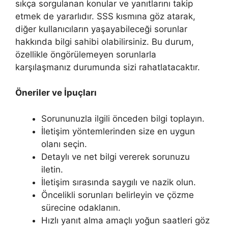
sıkça sorgulanan konular ve yanıtlarını takip
etmek de yararlıdır. SSS kısmına göz atarak,
diğer kullanıcıların yaşayabileceği sorunlar
hakkında bilgi sahibi olabilirsiniz. Bu durum,
özellikle öngörülemeyen sorunlarla
karşılaşmanız durumunda sizi rahatlatacaktır.
Öneriler ve İpuçları
Sorununuzla ilgili önceden bilgi toplayın.
İletişim yöntemlerinden size en uygun
olanı seçin.
Detaylı ve net bilgi vererek sorunuzu
iletin.
İletişim sırasında saygılı ve nazik olun.
Öncelikli sorunları belirleyin ve çözme
sürecine odaklanın.
Hızlı yanıt alma amaçlı yoğun saatleri göz