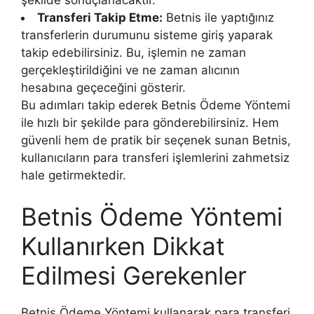
Transferi Takip Etme:
Betnis ile yaptığınız
transferlerin durumunu sisteme giriş yaparak
takip edebilirsiniz. Bu, işlemin ne zaman
gerçekleştirildiğini ve ne zaman alıcının
hesabına geçeceğini gösterir.
Bu adımları takip ederek Betnis Ödeme Yöntemi
ile hızlı bir şekilde para gönderebilirsiniz. Hem
güvenli hem de pratik bir seçenek sunan Betnis,
kullanıcıların para transferi işlemlerini zahmetsiz
hale getirmektedir.
Betnis Ödeme Yöntemi
Kullanırken Dikkat
Edilmesi Gerekenler
Betnis Ödeme Yöntemi kullanarak para transferi