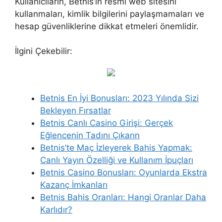
Kullanıcıların, Betnis’in resmi web sitesini
kullanmaları, kimlik bilgilerini paylaşmamaları ve
hesap güvenliklerine dikkat etmeleri önemlidir.
İlgini Çekebilir:
Betnis En İyi Bonusları: 2023 Yılında Sizi
Bekleyen Fırsatlar
Betnis Canlı Casino Girişi: Gerçek
Eğlencenin Tadını Çıkarın
Betnis’te Maç İzleyerek Bahis Yapmak:
Canlı Yayın Özelliği ve Kullanım İpuçları
Betnis Casino Bonusları: Oyunlarda Ekstra
Kazanç İmkanları
Betnis Bahis Oranları: Hangi Oranlar Daha
Karlıdır?