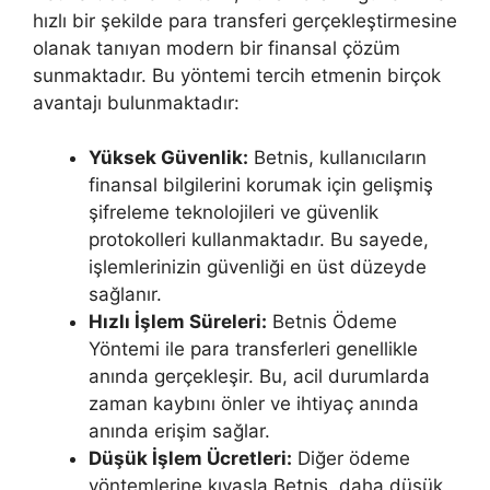
hızlı bir şekilde para transferi gerçekleştirmesine
olanak tanıyan modern bir finansal çözüm
sunmaktadır. Bu yöntemi tercih etmenin birçok
avantajı bulunmaktadır:
Yüksek Güvenlik:
Betnis, kullanıcıların
finansal bilgilerini korumak için gelişmiş
şifreleme teknolojileri ve güvenlik
protokolleri kullanmaktadır. Bu sayede,
işlemlerinizin güvenliği en üst düzeyde
sağlanır.
Hızlı İşlem Süreleri:
Betnis Ödeme
Yöntemi ile para transferleri genellikle
anında gerçekleşir. Bu, acil durumlarda
zaman kaybını önler ve ihtiyaç anında
anında erişim sağlar.
Düşük İşlem Ücretleri:
Diğer ödeme
yöntemlerine kıyasla Betnis, daha düşük