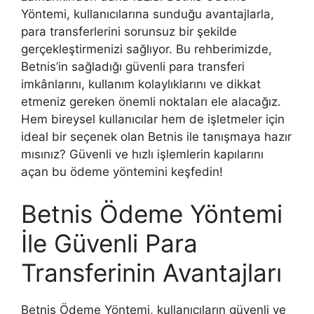
Yöntemi, kullanıcılarına sunduğu avantajlarla,
para transferlerini sorunsuz bir şekilde
gerçekleştirmenizi sağlıyor. Bu rehberimizde,
Betnis’in sağladığı güvenli para transferi
imkânlarını, kullanım kolaylıklarını ve dikkat
etmeniz gereken önemli noktaları ele alacağız.
Hem bireysel kullanıcılar hem de işletmeler için
ideal bir seçenek olan Betnis ile tanışmaya hazır
mısınız? Güvenli ve hızlı işlemlerin kapılarını
açan bu ödeme yöntemini keşfedin!
Betnis Ödeme Yöntemi
İle Güvenli Para
Transferinin Avantajları
Betnis Ödeme Yöntemi, kullanıcıların güvenli ve