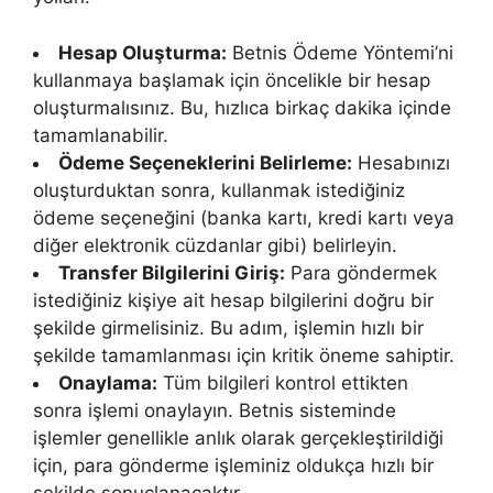
Hesap Oluşturma:
Betnis Ödeme Yöntemi’ni
kullanmaya başlamak için öncelikle bir hesap
oluşturmalısınız. Bu, hızlıca birkaç dakika içinde
tamamlanabilir.
Ödeme Seçeneklerini Belirleme:
Hesabınızı
oluşturduktan sonra, kullanmak istediğiniz
ödeme seçeneğini (banka kartı, kredi kartı veya
diğer elektronik cüzdanlar gibi) belirleyin.
Transfer Bilgilerini Giriş:
Para göndermek
istediğiniz kişiye ait hesap bilgilerini doğru bir
şekilde girmelisiniz. Bu adım, işlemin hızlı bir
şekilde tamamlanması için kritik öneme sahiptir.
Onaylama:
Tüm bilgileri kontrol ettikten
sonra işlemi onaylayın. Betnis sisteminde
işlemler genellikle anlık olarak gerçekleştirildiği
için, para gönderme işleminiz oldukça hızlı bir
şekilde sonuçlanacaktır.