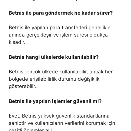
Betnis ile para göndermek ne kadar sürer?
Betnis ile yapılan para transferleri genellikle
anında gerçekleşir ve işlem süresi oldukça
kısadır.
Betnis hangi ülkelerde kullanılabilir?
Betnis, birçok ülkede kullanılabilir, ancak her
bölgede erişilebilirlik durumu değişiklik
gösterebilir.
Betnis ile yapılan işlemler güvenli mi?
Evet, Betnis yüksek güvenlik standartlarına
sahiptir ve kullanıcıların verilerini korumak için
çeşitli önlemler alır.