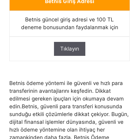
Betnis Giriş Adresi
Betnis güncel giriş adresi ve 100 TL
deneme bonusundan faydalanmak için
Tıklayın
Betnis ödeme yöntemi ile güvenli ve hızlı para
transferinin avantajlarını keşfedin. Dikkat
edilmesi gereken ipuçları için okumaya devam
edin.Betnis, güvenli para transferi konusunda
sunduğu etkili çözümlerle dikkat çekiyor. Bugün,
dijital finansal işlemler dünyasında, güvenli ve
hızlı ödeme yöntemine olan ihtiyaç her
zamankinden daha fazla. Betnis Ödeme