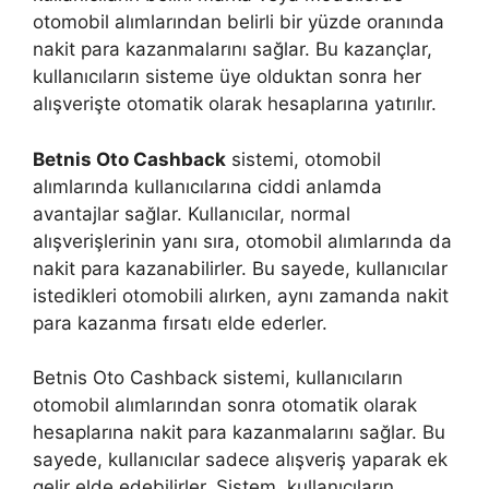
otomobil alımlarından belirli bir yüzde oranında
nakit para kazanmalarını sağlar. Bu kazançlar,
kullanıcıların sisteme üye olduktan sonra her
alışverişte otomatik olarak hesaplarına yatırılır.
Betnis Oto Cashback
sistemi, otomobil
alımlarında kullanıcılarına ciddi anlamda
avantajlar sağlar. Kullanıcılar, normal
alışverişlerinin yanı sıra, otomobil alımlarında da
nakit para kazanabilirler. Bu sayede, kullanıcılar
istedikleri otomobili alırken, aynı zamanda nakit
para kazanma fırsatı elde ederler.
Betnis Oto Cashback sistemi, kullanıcıların
otomobil alımlarından sonra otomatik olarak
hesaplarına nakit para kazanmalarını sağlar. Bu
sayede, kullanıcılar sadece alışveriş yaparak ek
gelir elde edebilirler. Sistem, kullanıcıların