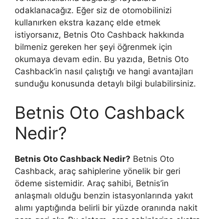
odaklanacağız. Eğer siz de otomobilinizi
kullanırken ekstra kazanç elde etmek
istiyorsanız, Betnis Oto Cashback hakkında
bilmeniz gereken her şeyi öğrenmek için
okumaya devam edin. Bu yazıda, Betnis Oto
Cashback’in nasıl çalıştığı ve hangi avantajları
sunduğu konusunda detaylı bilgi bulabilirsiniz.
Betnis Oto Cashback
Nedir?
Betnis Oto Cashback Nedir?
Betnis Oto
Cashback, araç sahiplerine yönelik bir geri
ödeme sistemidir. Araç sahibi, Betnis’in
anlaşmalı olduğu benzin istasyonlarında yakıt
alımı yaptığında belirli bir yüzde oranında nakit