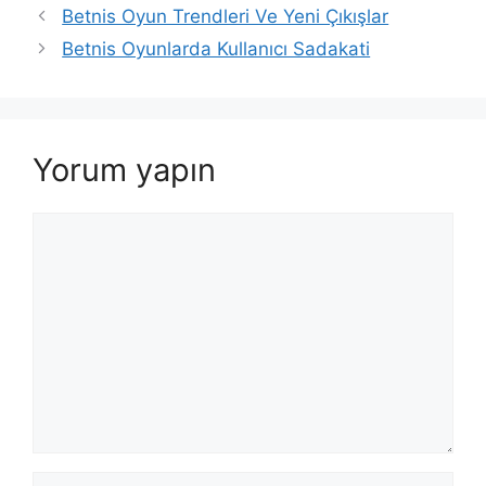
Betnis Oyun Trendleri Ve Yeni Çıkışlar
Betnis Oyunlarda Kullanıcı Sadakati
Yorum yapın
Yorum
İsim