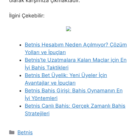
olarak karşımıza çıkmaktadır.
İlgini Çekebilir:
Betnis Hesabım Neden Açılmıyor? Çözüm
Yolları ve İpuçları
Betnis’te Uzatmalara Kalan Maçlar için En
İyi Bahis Taktikleri
Betnis Bet Üyelik: Yeni Üyeler İçin
Avantajlar ve İpuçları
Betnis Bahis Girişi: Bahis Oynamanın En
İyi Yöntemleri
Betnis Canlı Bahis: Gerçek Zamanlı Bahis
Stratejileri
Kategoriler
Betnis