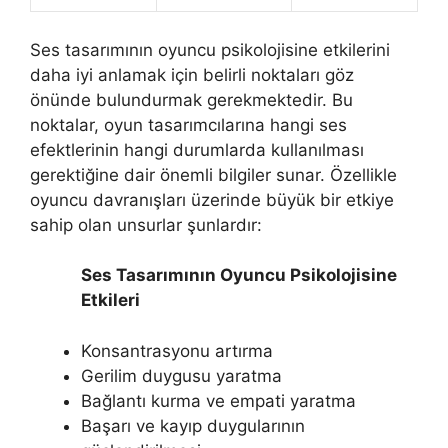
Ses tasarımının oyuncu psikolojisine etkilerini
daha iyi anlamak için belirli noktaları göz
önünde bulundurmak gerekmektedir. Bu
noktalar, oyun tasarımcılarına hangi ses
efektlerinin hangi durumlarda kullanılması
gerektiğine dair önemli bilgiler sunar. Özellikle
oyuncu davranışları üzerinde büyük bir etkiye
sahip olan unsurlar şunlardır:
Ses Tasarımının Oyuncu Psikolojisine
Etkileri
Konsantrasyonu artırma
Gerilim duygusu yaratma
Bağlantı kurma ve empati yaratma
Başarı ve kayıp duygularının