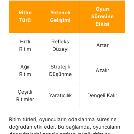
Oyun
Ritim
Yetenek
Süresine
Türü
Gelişimi
Etkisi
Hızlı
Refleks
Artar
Ritim
Düzeyi
Ağır
Stratejik
Azalır
Ritim
Düşünme
Çeşitli
Yaratıcılık
Dengeli Kalır
Ritimler
Ritim türleri, oyuncuların odaklanma süresine
doğrudan etki eder. Bu bağlamda, oyuncuların