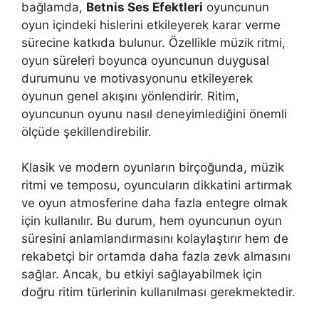
bağlamda,
Betnis Ses Efektleri
oyuncunun
oyun içindeki hislerini etkileyerek karar verme
sürecine katkıda bulunur. Özellikle müzik ritmi,
oyun süreleri boyunca oyuncunun duygusal
durumunu ve motivasyonunu etkileyerek
oyunun genel akışını yönlendirir. Ritim,
oyuncunun oyunu nasıl deneyimlediğini önemli
ölçüde şekillendirebilir.
Klasik ve modern oyunların birçoğunda, müzik
ritmi ve temposu, oyuncuların dikkatini artırmak
ve oyun atmosferine daha fazla entegre olmak
için kullanılır. Bu durum, hem oyuncunun oyun
süresini anlamlandırmasını kolaylaştırır hem de
rekabetçi bir ortamda daha fazla zevk almasını
sağlar. Ancak, bu etkiyi sağlayabilmek için
doğru ritim türlerinin kullanılması gerekmektedir.