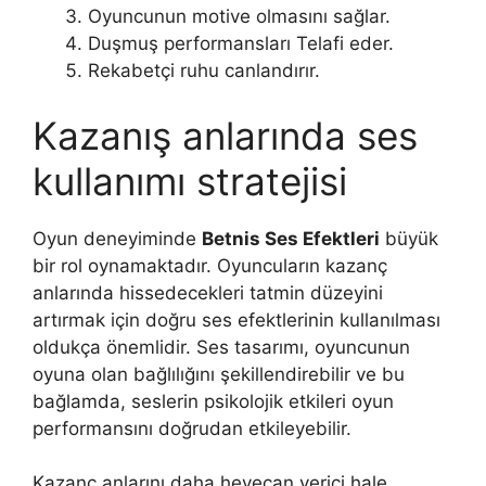
Oyuncunun motive olmasını sağlar.
Duşmuş performansları Telafi eder.
Rekabetçi ruhu canlandırır.
Kazanış anlarında ses
kullanımı stratejisi
Oyun deneyiminde
Betnis Ses Efektleri
büyük
bir rol oynamaktadır. Oyuncuların kazanç
anlarında hissedecekleri tatmin düzeyini
artırmak için doğru ses efektlerinin kullanılması
oldukça önemlidir. Ses tasarımı, oyuncunun
oyuna olan bağlılığını şekillendirebilir ve bu
bağlamda, seslerin psikolojik etkileri oyun
performansını doğrudan etkileyebilir.
Kazanç anlarını daha heyecan verici hale