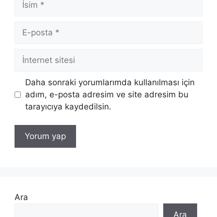
E-
posta
İnternet
sitesi
Daha sonraki yorumlarımda kullanılması için
adım, e-posta adresim ve site adresim bu
tarayıcıya kaydedilsin.
Ara
Ara