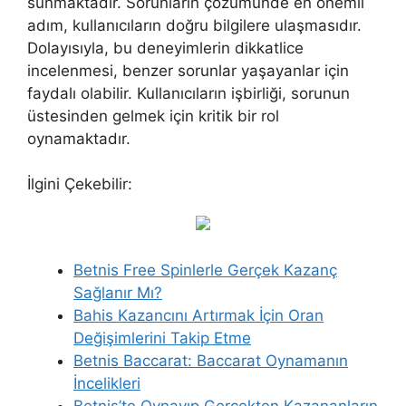
sunmaktadır. Sorunların çözümünde en önemli
adım, kullanıcıların doğru bilgilere ulaşmasıdır.
Dolayısıyla, bu deneyimlerin dikkatlice
incelenmesi, benzer sorunlar yaşayanlar için
faydalı olabilir. Kullanıcıların işbirliği, sorunun
üstesinden gelmek için kritik bir rol
oynamaktadır.
İlgini Çekebilir:
Betnis Free Spinlerle Gerçek Kazanç
Sağlanır Mı?
Bahis Kazancını Artırmak İçin Oran
Değişimlerini Takip Etme
Betnis Baccarat: Baccarat Oynamanın
İncelikleri