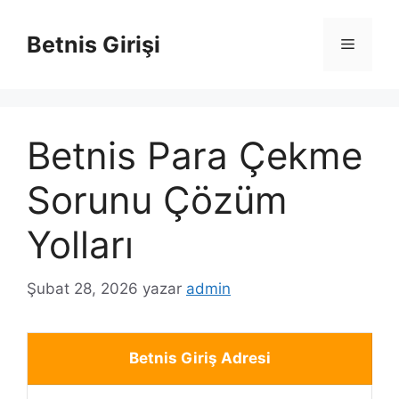
İçeriğe
atla
Betnis Girişi
Menü
Betnis Para Çekme
Sorunu Çözüm
Yolları
Şubat 28, 2026
yazar
admin
Betnis Giriş Adresi