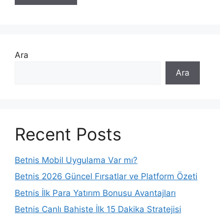
Ara
Ara
Recent Posts
Betnis Mobil Uygulama Var mı?
Betnis 2026 Güncel Fırsatlar ve Platform Özeti
Betnis İlk Para Yatırım Bonusu Avantajları
Betnis Canlı Bahiste İlk 15 Dakika Stratejisi