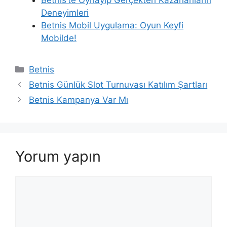
Betnis’te Oynayıp Gerçekten Kazananların
Deneyimleri
Betnis Mobil Uygulama: Oyun Keyfi
Mobilde!
Kategoriler
Betnis
Betnis Günlük Slot Turnuvası Katılım Şartları
Betnis Kampanya Var Mı
Yorum yapın
Yorum