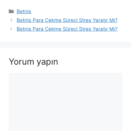
Kategoriler
Betnis
Betnis Para Çekme Süreci Stres Yaratır Mı?
Betnis Para Çekme Süreci Stres Yaratır Mı?
Yorum yapın
Yorum