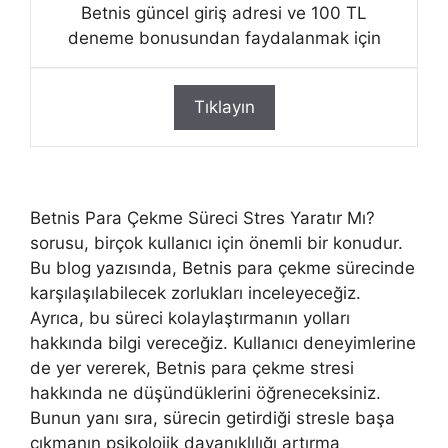
Betnis güncel giriş adresi ve 100 TL
deneme bonusundan faydalanmak için
Tıklayın
Betnis Para Çekme Süreci Stres Yaratır Mı?
sorusu, birçok kullanıcı için önemli bir konudur.
Bu blog yazısında, Betnis para çekme sürecinde
karşılaşılabilecek zorlukları inceleyeceğiz.
Ayrıca, bu süreci kolaylaştırmanın yolları
hakkında bilgi vereceğiz. Kullanıcı deneyimlerine
de yer vererek, Betnis para çekme stresi
hakkında ne düşündüklerini öğreneceksiniz.
Bunun yanı sıra, sürecin getirdiği stresle başa
çıkmanın psikolojik dayanıklılığı artırma