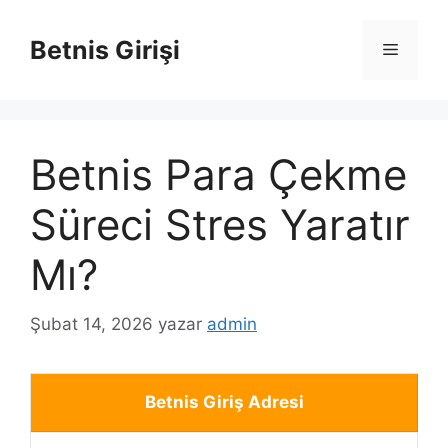
İçeriğe
atla
Betnis Girişi
Menü
Betnis Para Çekme
Süreci Stres Yaratır
Mı?
Şubat 14, 2026
yazar
admin
Betnis Giriş Adresi