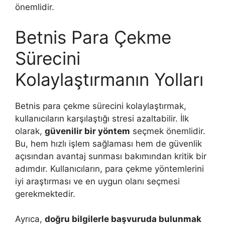
önemlidir.
Betnis Para Çekme
Sürecini
Kolaylaştırmanın Yolları
Betnis para çekme sürecini kolaylaştırmak,
kullanıcıların karşılaştığı stresi azaltabilir. İlk
olarak,
güvenilir bir yöntem
seçmek önemlidir.
Bu, hem hızlı işlem sağlaması hem de güvenlik
açısından avantaj sunması bakımından kritik bir
adımdır. Kullanıcıların, para çekme yöntemlerini
iyi araştırması ve en uygun olanı seçmesi
gerekmektedir.
Ayrıca,
doğru bilgilerle başvuruda bulunmak