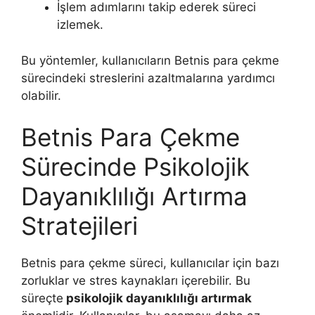
İşlem adımlarını takip ederek süreci
izlemek.
Bu yöntemler, kullanıcıların Betnis para çekme
sürecindeki streslerini azaltmalarına yardımcı
olabilir.
Betnis Para Çekme
Sürecinde Psikolojik
Dayanıklılığı Artırma
Stratejileri
Betnis para çekme süreci, kullanıcılar için bazı
zorluklar ve stres kaynakları içerebilir. Bu
süreçte
psikolojik dayanıklılığı artırmak