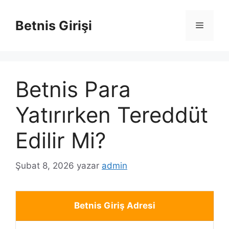
İçeriğe
atla
Betnis Girişi
Menü
Betnis Para
Yatırırken Tereddüt
Edilir Mi?
Şubat 8, 2026
yazar
admin
Betnis Giriş Adresi