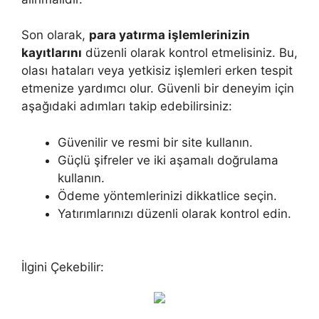
Son olarak,
para yatırma işlemlerinizin
kayıtlarını
düzenli olarak kontrol etmelisiniz. Bu,
olası hataları veya yetkisiz işlemleri erken tespit
etmenize yardımcı olur. Güvenli bir deneyim için
aşağıdaki adımları takip edebilirsiniz:
Güvenilir ve resmi bir site kullanın.
Güçlü şifreler ve iki aşamalı doğrulama
kullanın.
Ödeme yöntemlerinizi dikkatlice seçin.
Yatırımlarınızı düzenli olarak kontrol edin.
İlgini Çekebilir: