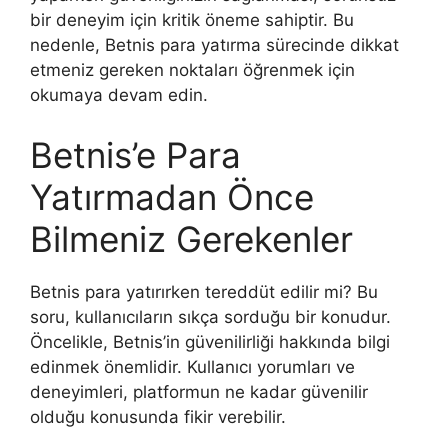
bir deneyim için kritik öneme sahiptir. Bu
nedenle, Betnis para yatırma sürecinde dikkat
etmeniz gereken noktaları öğrenmek için
okumaya devam edin.
Betnis’e Para
Yatırmadan Önce
Bilmeniz Gerekenler
Betnis para yatırırken tereddüt edilir mi? Bu
soru, kullanıcıların sıkça sorduğu bir konudur.
Öncelikle, Betnis’in güvenilirliği hakkında bilgi
edinmek önemlidir. Kullanıcı yorumları ve
deneyimleri, platformun ne kadar güvenilir
olduğu konusunda fikir verebilir.