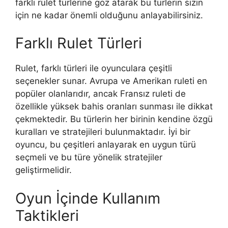
farklı rulet türlerine göz atarak bu türlerin sizin
için ne kadar önemli olduğunu anlayabilirsiniz.
Farklı Rulet Türleri
Rulet, farklı türleri ile oyunculara çeşitli
seçenekler sunar. Avrupa ve Amerikan ruleti en
popüler olanlarıdır, ancak Fransız ruleti de
özellikle yüksek bahis oranları sunması ile dikkat
çekmektedir. Bu türlerin her birinin kendine özgü
kuralları ve stratejileri bulunmaktadır. İyi bir
oyuncu, bu çeşitleri anlayarak en uygun türü
seçmeli ve bu türe yönelik stratejiler
geliştirmelidir.
Oyun İçinde Kullanım
Taktikleri