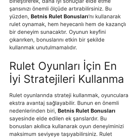
birleştirerek, daha iyi sonuçlar elde etme
şansınızı önemli ölçüde artırabilirsiniz. Bu
yüzden,
Betnis Rulet Bonusları
‘nı kullanarak
rulet oynamak, hem heyecanlı hem de kazançlı
bir deneyim sunacaktır. Oyunun keyfini
çıkarırken, bonuslarını etkin bir şekilde
kullanmak unutulmamalıdır.
Rulet Oyunları İçin En
İyi Stratejileri Kullanma
Rulet oyunlarında strateji kullanmak, oyunculara
ekstra avantaj sağlayabilir. Bunun en önemli
nedenlerinden biri,
Betnis Rulet Bonusları
sayesinde elde edilen ek şanslardır. Bu
bonusları akıllıca kullanarak oyun deneyiminizi
maksimum seviyeye taşıyabilirsiniz. Rulet