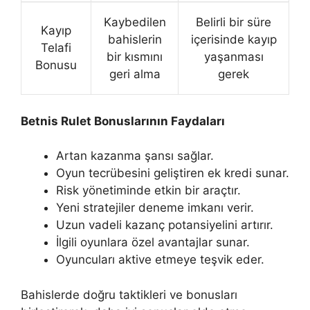
Kaybedilen
Belirli bir süre
Kayıp
bahislerin
içerisinde kayıp
Telafi
bir kısmını
yaşanması
Bonusu
geri alma
gerek
Betnis Rulet Bonuslarının Faydaları
Artan kazanma şansı sağlar.
Oyun tecrübesini geliştiren ek kredi sunar.
Risk yönetiminde etkin bir araçtır.
Yeni stratejiler deneme imkanı verir.
Uzun vadeli kazanç potansiyelini artırır.
İlgili oyunlara özel avantajlar sunar.
Oyuncuları aktive etmeye teşvik eder.
Bahislerde doğru taktikleri ve bonusları