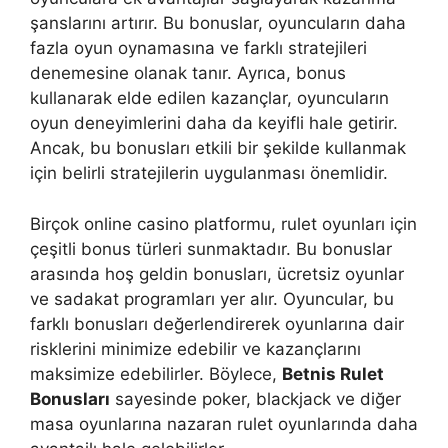
şanslarını artırır. Bu bonuslar, oyuncuların daha
fazla oyun oynamasına ve farklı stratejileri
denemesine olanak tanır. Ayrıca, bonus
kullanarak elde edilen kazançlar, oyuncuların
oyun deneyimlerini daha da keyifli hale getirir.
Ancak, bu bonusları etkili bir şekilde kullanmak
için belirli stratejilerin uygulanması önemlidir.
Birçok online casino platformu, rulet oyunları için
çeşitli bonus türleri sunmaktadır. Bu bonuslar
arasında hoş geldin bonusları, ücretsiz oyunlar
ve sadakat programları yer alır. Oyuncular, bu
farklı bonusları değerlendirerek oyunlarına dair
risklerini minimize edebilir ve kazançlarını
maksimize edebilirler. Böylece,
Betnis Rulet
Bonusları
sayesinde poker, blackjack ve diğer
masa oyunlarına nazaran rulet oyunlarında daha