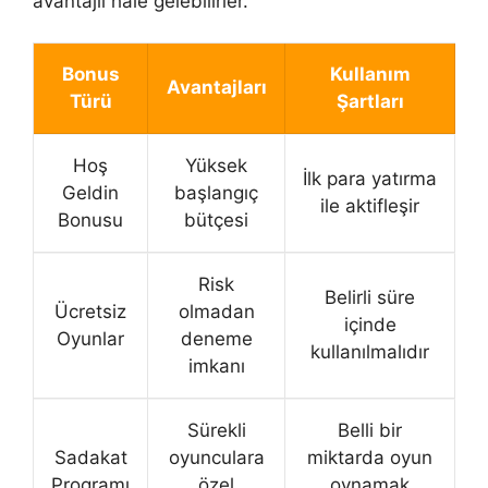
avantajlı hale gelebilirler.
Bonus
Kullanım
Avantajları
Türü
Şartları
Hoş
Yüksek
İlk para yatırma
Geldin
başlangıç
ile aktifleşir
Bonusu
bütçesi
Risk
Belirli süre
Ücretsiz
olmadan
içinde
Oyunlar
deneme
kullanılmalıdır
imkanı
Sürekli
Belli bir
Sadakat
oyunculara
miktarda oyun
Programı
özel
oynamak