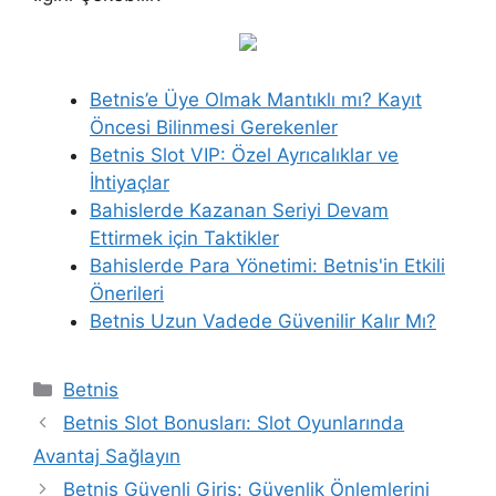
Betnis’e Üye Olmak Mantıklı mı? Kayıt
Öncesi Bilinmesi Gerekenler
Betnis Slot VIP: Özel Ayrıcalıklar ve
İhtiyaçlar
Bahislerde Kazanan Seriyi Devam
Ettirmek için Taktikler
Bahislerde Para Yönetimi: Betnis'in Etkili
Önerileri
Betnis Uzun Vadede Güvenilir Kalır Mı?
Kategoriler
Betnis
Betnis Slot Bonusları: Slot Oyunlarında
Avantaj Sağlayın
Betnis Güvenli Giriş: Güvenlik Önlemlerini