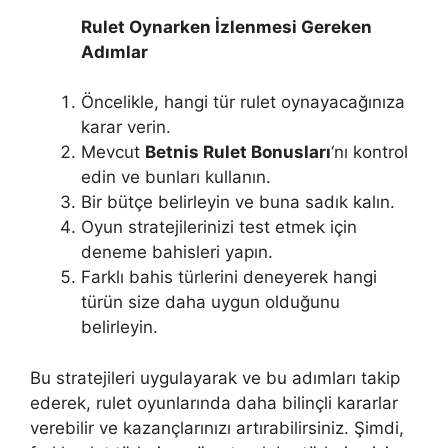
Rulet Oynarken İzlenmesi Gereken
Adımlar
Öncelikle, hangi tür rulet oynayacağınıza
karar verin.
Mevcut
Betnis Rulet Bonusları
‘nı kontrol
edin ve bunları kullanın.
Bir bütçe belirleyin ve buna sadık kalın.
Oyun stratejilerinizi test etmek için
deneme bahisleri yapın.
Farklı bahis türlerini deneyerek hangi
türün size daha uygun olduğunu
belirleyin.
Bu stratejileri uygulayarak ve bu adımları takip
ederek, rulet oyunlarında daha bilinçli kararlar
verebilir ve kazançlarınızı artırabilirsiniz. Şimdi,