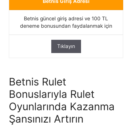
Betnis Giriş Adresi
Betnis güncel giriş adresi ve 100 TL
deneme bonusundan faydalanmak için
Tıklayın
Betnis Rulet
Bonuslarıyla Rulet
Oyunlarında Kazanma
Şansınızı Artırın