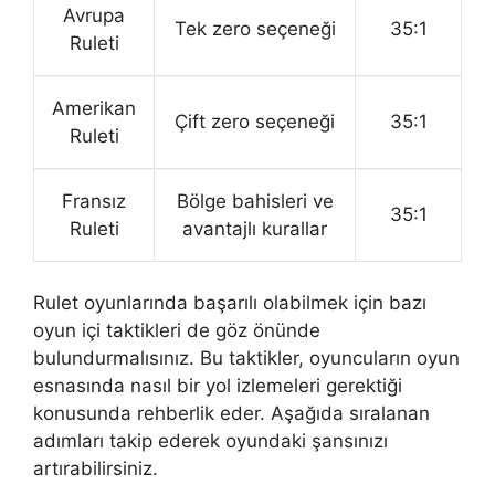
Avrupa
Tek zero seçeneği
35:1
Ruleti
Amerikan
Çift zero seçeneği
35:1
Ruleti
Fransız
Bölge bahisleri ve
35:1
Ruleti
avantajlı kurallar
Rulet oyunlarında başarılı olabilmek için bazı
oyun içi taktikleri de göz önünde
bulundurmalısınız. Bu taktikler, oyuncuların oyun
esnasında nasıl bir yol izlemeleri gerektiği
konusunda rehberlik eder. Aşağıda sıralanan
adımları takip ederek oyundaki şansınızı
artırabilirsiniz.