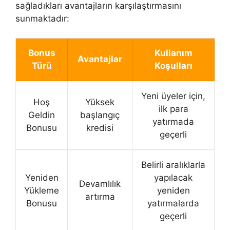
sağladıkları avantajların karşılaştırmasını
sunmaktadır:
Bonus
Kullanım
Avantajlar
Türü
Koşulları
Yeni üyeler için,
Hoş
Yüksek
ilk para
Geldin
başlangıç
yatırmada
Bonusu
kredisi
geçerli
Belirli aralıklarla
Yeniden
yapılacak
Devamlılık
Yükleme
yeniden
artırma
Bonusu
yatırmalarda
geçerli