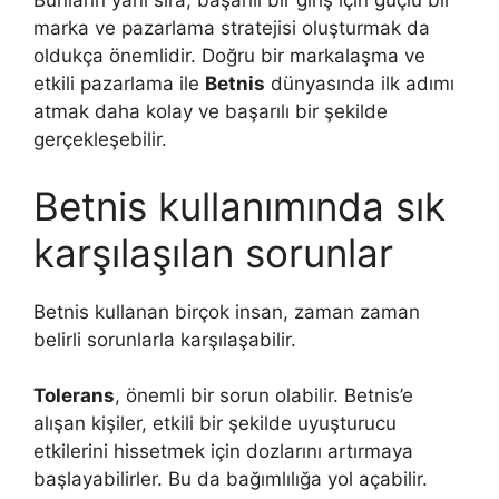
Bunların yanı sıra, başarılı bir giriş için güçlü bir
marka ve pazarlama stratejisi oluşturmak da
oldukça önemlidir. Doğru bir markalaşma ve
etkili pazarlama ile
Betnis
dünyasında ilk adımı
atmak daha kolay ve başarılı bir şekilde
gerçekleşebilir.
Betnis kullanımında sık
karşılaşılan sorunlar
Betnis kullanan birçok insan, zaman zaman
belirli sorunlarla karşılaşabilir.
Tolerans
, önemli bir sorun olabilir. Betnis’e
alışan kişiler, etkili bir şekilde uyuşturucu
etkilerini hissetmek için dozlarını artırmaya
başlayabilirler. Bu da bağımlılığa yol açabilir.