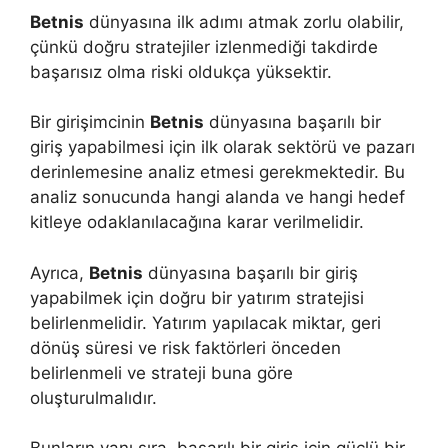
Betnis
dünyasına ilk adımı atmak zorlu olabilir,
çünkü doğru stratejiler izlenmediği takdirde
başarısız olma riski oldukça yüksektir.
Bir girişimcinin
Betnis
dünyasına başarılı bir
giriş yapabilmesi için ilk olarak sektörü ve pazarı
derinlemesine analiz etmesi gerekmektedir. Bu
analiz sonucunda hangi alanda ve hangi hedef
kitleye odaklanılacağına karar verilmelidir.
Ayrıca,
Betnis
dünyasına başarılı bir giriş
yapabilmek için doğru bir yatırım stratejisi
belirlenmelidir. Yatırım yapılacak miktar, geri
dönüş süresi ve risk faktörleri önceden
belirlenmeli ve strateji buna göre
oluşturulmalıdır.