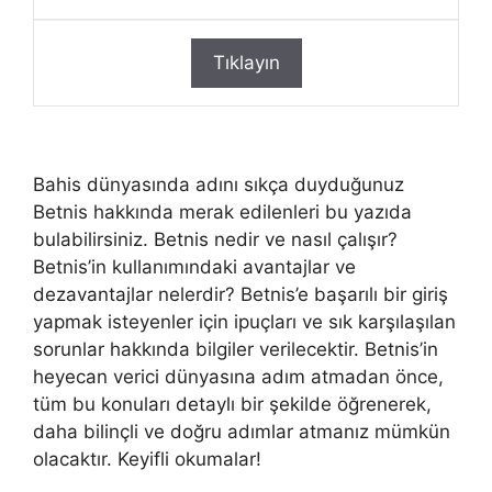
Tıklayın
Bahis dünyasında adını sıkça duyduğunuz
Betnis hakkında merak edilenleri bu yazıda
bulabilirsiniz. Betnis nedir ve nasıl çalışır?
Betnis’in kullanımındaki avantajlar ve
dezavantajlar nelerdir? Betnis’e başarılı bir giriş
yapmak isteyenler için ipuçları ve sık karşılaşılan
sorunlar hakkında bilgiler verilecektir. Betnis’in
heyecan verici dünyasına adım atmadan önce,
tüm bu konuları detaylı bir şekilde öğrenerek,
daha bilinçli ve doğru adımlar atmanız mümkün
olacaktır. Keyifli okumalar!