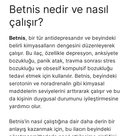
Betnis nedir ve nasıl
çalışır?
Betnis
, bir tür antidepresandır ve beyindeki
belirli kimyasalların dengesini düzenleyerek
çalışır. Bu ilaç, özellikle depresyon, anksiyete
bozukluğu, panik atak, travma sonrası stres
bozukluğu ve obsesif kompulsif bozukluğu
tedavi etmek için kullanılır. Betnis, beyindeki
serotonin ve noradrenalin gibi kimyasal
maddelerin seviyelerini arttırarak çalışır ve bu
da kişinin duygusal durumunu iyileştirmesine
yardımcı olur.
Betnis’in nasıl çalıştığına dair daha derin bir
anlayış kazanmak için, bu ilacın beyindeki