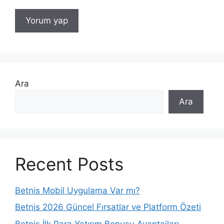
Ara
Ara
Recent Posts
Betnis Mobil Uygulama Var mı?
Betnis 2026 Güncel Fırsatlar ve Platform Özeti
Betnis İlk Para Yatırım Bonusu Avantajları