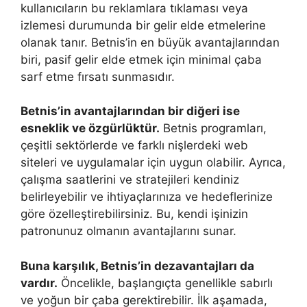
kullanıcıların bu reklamlara tıklaması veya
izlemesi durumunda bir gelir elde etmelerine
olanak tanır. Betnis’in en büyük avantajlarından
biri, pasif gelir elde etmek için minimal çaba
sarf etme fırsatı sunmasıdır.
Betnis’in avantajlarından bir diğeri ise
esneklik ve özgürlüktür.
Betnis programları,
çeşitli sektörlerde ve farklı nişlerdeki web
siteleri ve uygulamalar için uygun olabilir. Ayrıca,
çalışma saatlerini ve stratejileri kendiniz
belirleyebilir ve ihtiyaçlarınıza ve hedeflerinize
göre özelleştirebilirsiniz. Bu, kendi işinizin
patronunuz olmanın avantajlarını sunar.
Buna karşılık, Betnis’in dezavantajları da
vardır.
Öncelikle, başlangıçta genellikle sabırlı
ve yoğun bir çaba gerektirebilir. İlk aşamada,