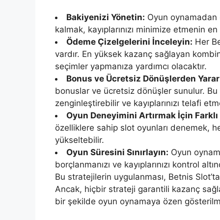
Bakiyenizi Yönetin:
Oyun oynamadan ön
kalmak, kayıplarınızı minimize etmenin en et
Ödeme Çizelgelerini İnceleyin:
Her Be
vardır. En yüksek kazanç sağlayan kombin
seçimler yapmanıza yardımcı olacaktır.
Bonus ve Ücretsiz Dönüşlerden Yarar
bonuslar ve ücretsiz dönüşler sunulur. Bu 
zenginleştirebilir ve kayıplarınızı telafi et
Oyun Deneyimini Artırmak İçin Farklı 
özelliklere sahip slot oyunları denemek, h
yükseltebilir.
Oyun Süresini Sınırlayın:
Oyun oynama 
borçlanmanızı ve kayıplarınızı kontrol altı
Bu stratejilerin uygulanması, Betnis Slot’t
Ancak, hiçbir strateji garantili kazanç s
bir şekilde oyun oynamaya özen gösterilme