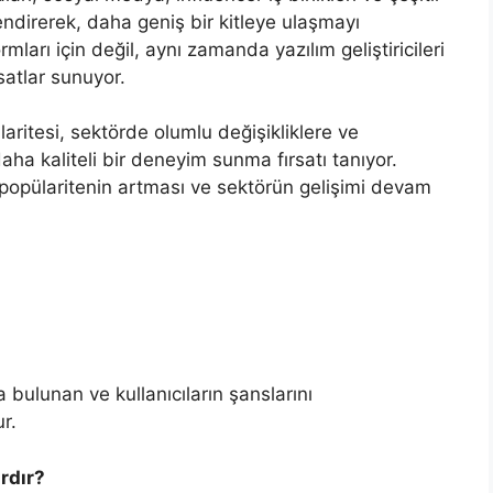
endirerek, daha geniş bir kitleye ulaşmayı
ları için değil, aynı zamanda yazılım geliştiricileri
rsatlar sunuyor.
aritesi, sektörde olumlu değişikliklere ve
aha kaliteli bir deneyim sunma fırsatı tanıyor.
 popülaritenin artması ve sektörün gelişimi devam
a bulunan ve kullanıcıların şanslarını
r.
rdır?