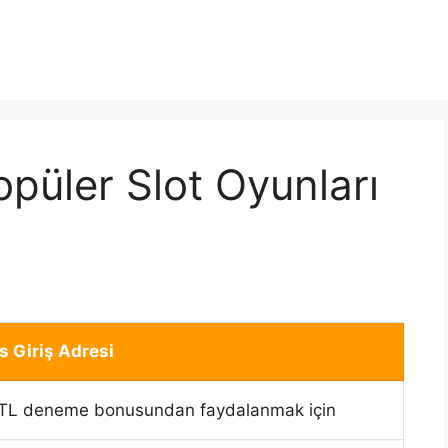
opüler Slot Oyunları
s Giriş Adresi
00 TL deneme bonusundan faydalanmak için