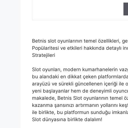
Betnis slot oyunlarının temel özellikleri, ge
Popülaritesi ve etkileri hakkında detaylı i
Stratejileri
Slot oyunları, modern kumarhanelerin vazg
bu alandaki en dikkat çeken platformlardan
arayüzü ve sürekli güncellenen içeriği il
yeni başlayanlar hem de deneyimli oyuncula
makalede, Betnis Slot oyunlarının temel özell
kazanma şansınızı artırmanın yollarını keş
ile birlikte, bu platformun sunduğu imkanla
Slot dünyasına birlikte dalalım!