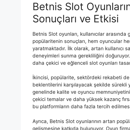
Betnis Slot Oyunların
Sonuçları ve Etkisi
Betnis Slot oyunları, kullanıcılar arasında
popülaritenin sonuçları, hem oyuncular hem
yaratmaktadır. İlk olarak, artan kullanıcı 
deneyimleri sunma gerekliliğini doğuruyor. Bu
daha çekici ve eğlenceli slot oyunları tasa
İkincisi, popülarite, sektördeki rekabeti de a
beklentilerini karşılayacak şekilde sürekl
genelinde kalite ve oyuncu memnuniyetinin 
çekici temalar ve daha yüksek kazanç fırsat
bu platformların daha fazla tercih edilmesi
Ayrıca, Betnis Slot oyunlarının artan popüla
gelişmesine katkıda bulunuyor. Oyun firmala