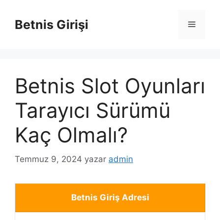
İçeriğe
atla
Betnis Girişi
Menü
Betnis Slot Oyunları
Tarayıcı Sürümü
Kaç Olmalı?
Temmuz 9, 2024
yazar
admin
Betnis Giriş Adresi