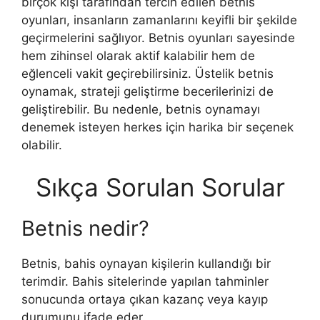
birçok kişi tarafından tercih edilen betnis
oyunları, insanların zamanlarını keyifli bir şekilde
geçirmelerini sağlıyor. Betnis oyunları sayesinde
hem zihinsel olarak aktif kalabilir hem de
eğlenceli vakit geçirebilirsiniz. Üstelik betnis
oynamak, strateji geliştirme becerilerinizi de
geliştirebilir. Bu nedenle, betnis oynamayı
denemek isteyen herkes için harika bir seçenek
olabilir.
Sıkça Sorulan Sorular
Betnis nedir?
Betnis, bahis oynayan kişilerin kullandığı bir
terimdir. Bahis sitelerinde yapılan tahminler
sonucunda ortaya çıkan kazanç veya kayıp
durumunu ifade eder.