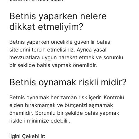
Betnis yaparken nelere
dikkat etmeliyim?
Betnis yaparken öncelikle güvenilir bahis
sitelerini tercih etmelisiniz. Ayrıca yasal
mevzuatlara uygun hareket etmek ve sorumlu
bir şekilde bahis yapmak önemlidir.
Betnis oynamak riskli midir?
Betnis oynamak her zaman risk içerir. Kontrolü
elden bırakmamak ve bütçenizi aşmamak
önemlidir. Sorumlu bir şekilde bahis yapmak
riskleri minimize edebilir.
İlgini Çekebilir: