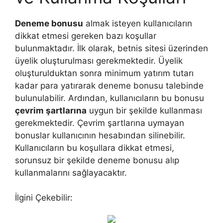
Deneme bonusu
almak isteyen kullanıcıların
dikkat etmesi gereken bazı koşullar
bulunmaktadır. İlk olarak, betnis sitesi üzerinden
üyelik oluşturulması gerekmektedir. Üyelik
oluşturulduktan sonra minimum yatırım tutarı
kadar para yatırarak deneme bonusu talebinde
bulunulabilir. Ardından, kullanıcıların bu bonusu
çevrim şartlarına
uygun bir şekilde kullanması
gerekmektedir. Çevrim şartlarına uymayan
bonuslar kullanıcının hesabından silinebilir.
Kullanıcıların bu koşullara dikkat etmesi,
sorunsuz bir şekilde deneme bonusu alıp
kullanmalarını sağlayacaktır.
İlgini Çekebilir: