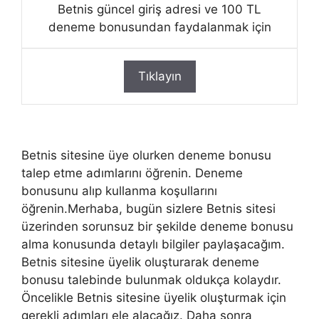
Betnis güncel giriş adresi ve 100 TL
deneme bonusundan faydalanmak için
Tıklayın
Betnis sitesine üye olurken deneme bonusu
talep etme adımlarını öğrenin. Deneme
bonusunu alıp kullanma koşullarını
öğrenin.Merhaba, bugün sizlere Betnis sitesi
üzerinden sorunsuz bir şekilde deneme bonusu
alma konusunda detaylı bilgiler paylaşacağım.
Betnis sitesine üyelik oluşturarak deneme
bonusu talebinde bulunmak oldukça kolaydır.
Öncelikle Betnis sitesine üyelik oluşturmak için
gerekli adımları ele alacağız. Daha sonra