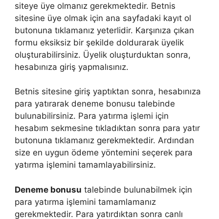
siteye üye olmanız gerekmektedir. Betnis
sitesine üye olmak için ana sayfadaki kayıt ol
butonuna tıklamanız yeterlidir. Karşınıza çıkan
formu eksiksiz bir şekilde doldurarak üyelik
oluşturabilirsiniz. Üyelik oluşturduktan sonra,
hesabınıza giriş yapmalısınız.
Betnis sitesine giriş yaptıktan sonra, hesabınıza
para yatırarak deneme bonusu talebinde
bulunabilirsiniz. Para yatırma işlemi için
hesabım sekmesine tıkladıktan sonra para yatır
butonuna tıklamanız gerekmektedir. Ardından
size en uygun ödeme yöntemini seçerek para
yatırma işlemini tamamlayabilirsiniz.
Deneme bonusu
talebinde bulunabilmek için
para yatırma işlemini tamamlamanız
gerekmektedir. Para yatırdıktan sonra canlı