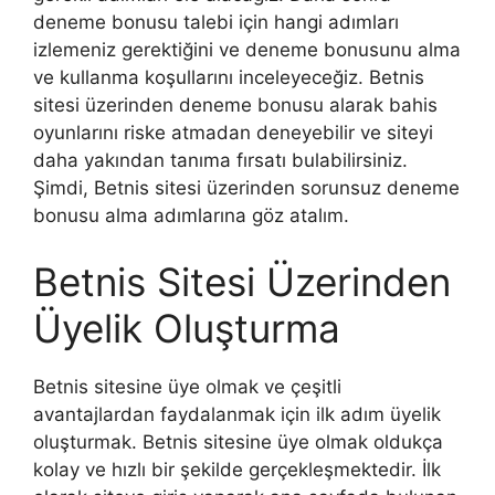
deneme bonusu talebi için hangi adımları
izlemeniz gerektiğini ve deneme bonusunu alma
ve kullanma koşullarını inceleyeceğiz. Betnis
sitesi üzerinden deneme bonusu alarak bahis
oyunlarını riske atmadan deneyebilir ve siteyi
daha yakından tanıma fırsatı bulabilirsiniz.
Şimdi, Betnis sitesi üzerinden sorunsuz deneme
bonusu alma adımlarına göz atalım.
Betnis Sitesi Üzerinden
Üyelik Oluşturma
Betnis sitesine üye olmak ve çeşitli
avantajlardan faydalanmak için ilk adım üyelik
oluşturmak. Betnis sitesine üye olmak oldukça
kolay ve hızlı bir şekilde gerçekleşmektedir. İlk