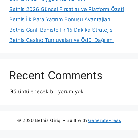
Betnis 2026 Güncel Fırsatlar ve Platform Özeti
Betnis İlk Para Yatırım Bonusu Avantajları
Betnis Canlı Bahiste İlk 15 Dakika Stratejisi
Betnis Casino Turnuvaları ve Ödül Dağılımı
Recent Comments
Görüntülenecek bir yorum yok.
© 2026 Betnis Girişi
• Built with
GeneratePress