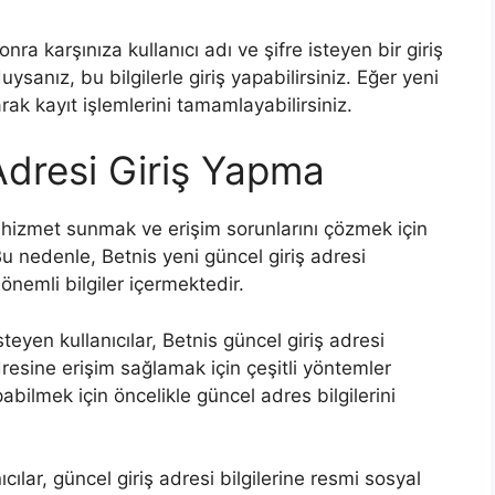
nra karşınıza kullanıcı adı ve şifre isteyen bir giriş
ysanız, bu bilgilerle giriş yapabilirsiniz. Eğer yeni
rak kayıt işlemlerini tamamlayabilirsiniz.
Adresi Giriş Yapma
yi hizmet sunmak ve erişim sorunlarını çözmek için
Bu nedenle, Betnis yeni güncel giriş adresi
önemli bilgiler içermektedir.
teyen kullanıcılar, Betnis güncel giriş adresi
adresine erişim sağlamak için çeşitli yöntemler
pabilmek için öncelikle güncel adres bilgilerini
cılar, güncel giriş adresi bilgilerine resmi sosyal