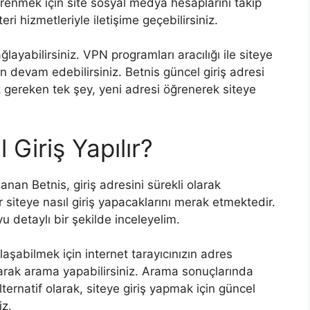
öğrenmek için site sosyal medya hesaplarını takip
eri hizmetleriyle iletişime geçebilirsiniz.
layabilirsiniz. VPN programları aracılığı ile siteye
 devam edebilirsiniz. Betnis güncel giriş adresi
 gereken tek şey, yeni adresi öğrenerek siteye
 Giriş Yapılır?
anan Betnis, giriş adresini sürekli olarak
 siteye nasıl giriş yapacaklarını merak etmektedir.
yu detaylı bir şekilde inceleyelim.
laşabilmek için internet tarayıcınızın adres
arak arama yapabilirsiniz. Arama sonuçlarında
lternatif olarak, siteye giriş yapmak için güncel
iz.