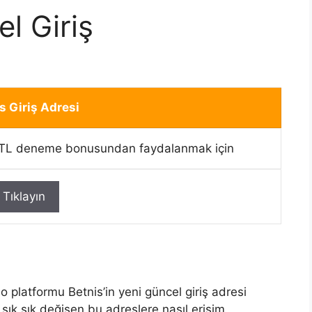
l Giriş
s Giriş Adresi
00 TL deneme bonusundan faydalanmak için
Tıklayın
o platformu Betnis’in yeni güncel giriş adresi
sık sık değişen bu adreslere nasıl erişim