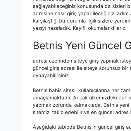
sağlayabileceğiniz konusunda da sizleri bil
adresine nasıl giriş yapabileceğinizi adım
karşılaştığı bu durumla ilgili sizlere yard
yazıyı hazırladık. Keyifli okumalar dileriz.
Betnis Yeni Güncel G
adresi üzerinden siteye giriş yapmak isteye
güncel giriş adresi ile siteye sorunsuz bir 
oynayabilirsiniz.
Betnis bahis sitesi, kullanıcılarına her z
amaçlamaktadır. Ancak ülkemizdeki bahis
yapmak zorunda kalmaktadır. Betnis yeni gü
sitemizi takip edebilir ve en güncel adres bi
Aşağıdaki tabloda Betnis’in güncel giriş 