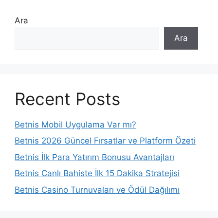
Ara
Ara
Recent Posts
Betnis Mobil Uygulama Var mı?
Betnis 2026 Güncel Fırsatlar ve Platform Özeti
Betnis İlk Para Yatırım Bonusu Avantajları
Betnis Canlı Bahiste İlk 15 Dakika Stratejisi
Betnis Casino Turnuvaları ve Ödül Dağılımı