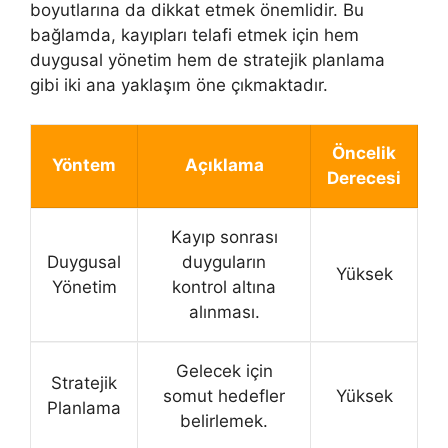
boyutlarına da dikkat etmek önemlidir. Bu
bağlamda, kayıpları telafi etmek için hem
duygusal yönetim hem de stratejik planlama
gibi iki ana yaklaşım öne çıkmaktadır.
Öncelik
Yöntem
Açıklama
Derecesi
Kayıp sonrası
Duygusal
duyguların
Yüksek
Yönetim
kontrol altına
alınması.
Gelecek için
Stratejik
somut hedefler
Yüksek
Planlama
belirlemek.