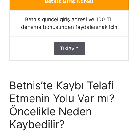
Betnis Giriş Adresi
Betnis güncel giriş adresi ve 100 TL
deneme bonusundan faydalanmak için
Tıklayın
Betnis’te Kaybı Telafi
Etmenin Yolu Var mı?
Öncelikle Neden
Kaybedilir?