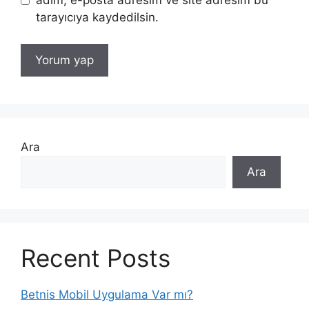
adım, e-posta adresim ve site adresim bu
tarayıcıya kaydedilsin.
Ara
Ara
Recent Posts
Betnis Mobil Uygulama Var mı?