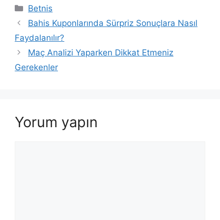
Kategoriler
Betnis
Bahis Kuponlarında Sürpriz Sonuçlara Nasıl
Faydalanılır?
Maç Analizi Yaparken Dikkat Etmeniz
Gerekenler
Yorum yapın
Yorum