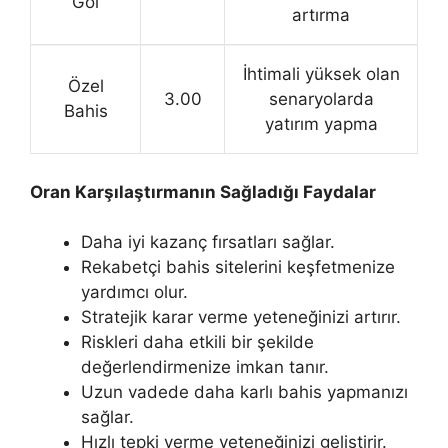
Gol
artırma
İhtimali yüksek olan
Özel
3.00
senaryolarda
Bahis
yatırım yapma
Oran Karşılaştırmanın Sağladığı Faydalar
Daha iyi kazanç fırsatları sağlar.
Rekabetçi bahis sitelerini keşfetmenize
yardımcı olur.
Stratejik karar verme yeteneğinizi artırır.
Riskleri daha etkili bir şekilde
değerlendirmenize imkan tanır.
Uzun vadede daha karlı bahis yapmanızı
sağlar.
Hızlı tepki verme yeteneğinizi geliştirir.