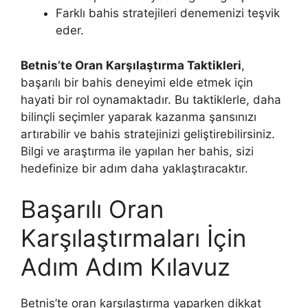
Farklı bahis stratejileri denemenizi teşvik
eder.
Betnis’te Oran Karşılaştırma Taktikleri
,
başarılı bir bahis deneyimi elde etmek için
hayati bir rol oynamaktadır. Bu taktiklerle, daha
bilinçli seçimler yaparak kazanma şansınızı
artırabilir ve bahis stratejinizi geliştirebilirsiniz.
Bilgi ve araştırma ile yapılan her bahis, sizi
hedefinize bir adım daha yaklaştıracaktır.
Başarılı Oran
Karşılaştırmaları İçin
Adım Adım Kılavuz
Betnis’te oran karşılaştırma yaparken dikkat