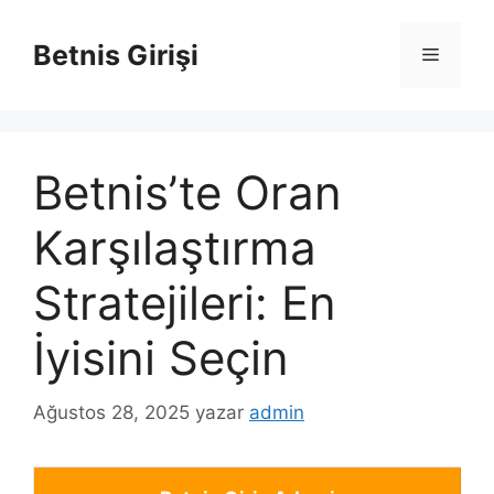
İçeriğe
atla
Betnis Girişi
Menü
Betnis’te Oran
Karşılaştırma
Stratejileri: En
İyisini Seçin
Ağustos 28, 2025
yazar
admin