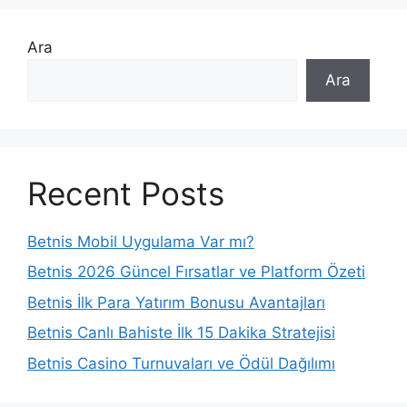
Ara
Ara
Recent Posts
Betnis Mobil Uygulama Var mı?
Betnis 2026 Güncel Fırsatlar ve Platform Özeti
Betnis İlk Para Yatırım Bonusu Avantajları
Betnis Canlı Bahiste İlk 15 Dakika Stratejisi
Betnis Casino Turnuvaları ve Ödül Dağılımı