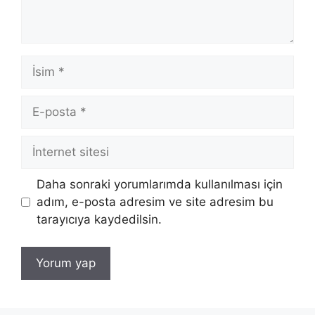
İsim
E-
posta
İnternet
sitesi
Daha sonraki yorumlarımda kullanılması için
adım, e-posta adresim ve site adresim bu
tarayıcıya kaydedilsin.