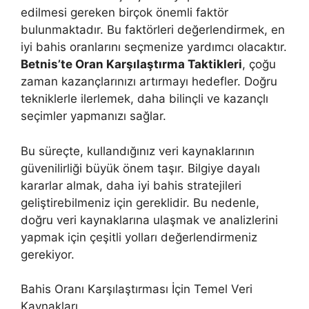
edilmesi gereken birçok önemli faktör
bulunmaktadır. Bu faktörleri değerlendirmek, en
iyi bahis oranlarını seçmenize yardımcı olacaktır.
Betnis’te Oran Karşılaştırma Taktikleri
, çoğu
zaman kazançlarınızı artırmayı hedefler. Doğru
tekniklerle ilerlemek, daha bilinçli ve kazançlı
seçimler yapmanızı sağlar.
Bu süreçte, kullandığınız veri kaynaklarının
güvenilirliği büyük önem taşır. Bilgiye dayalı
kararlar almak, daha iyi bahis stratejileri
geliştirebilmeniz için gereklidir. Bu nedenle,
doğru veri kaynaklarına ulaşmak ve analizlerini
yapmak için çeşitli yolları değerlendirmeniz
gerekiyor.
Bahis Oranı Karşılaştırması İçin Temel Veri
Kaynakları