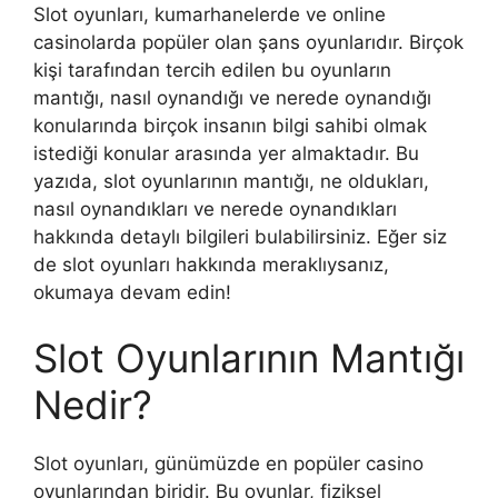
Slot oyunları, kumarhanelerde ve online
casinolarda popüler olan şans oyunlarıdır. Birçok
kişi tarafından tercih edilen bu oyunların
mantığı, nasıl oynandığı ve nerede oynandığı
konularında birçok insanın bilgi sahibi olmak
istediği konular arasında yer almaktadır. Bu
yazıda, slot oyunlarının mantığı, ne oldukları,
nasıl oynandıkları ve nerede oynandıkları
hakkında detaylı bilgileri bulabilirsiniz. Eğer siz
de slot oyunları hakkında meraklıysanız,
okumaya devam edin!
Slot Oyunlarının Mantığı
Nedir?
Slot oyunları, günümüzde en popüler casino
oyunlarından biridir. Bu oyunlar, fiziksel