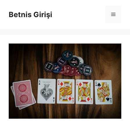
İçeriğe
atla
Betnis Girişi
Menü