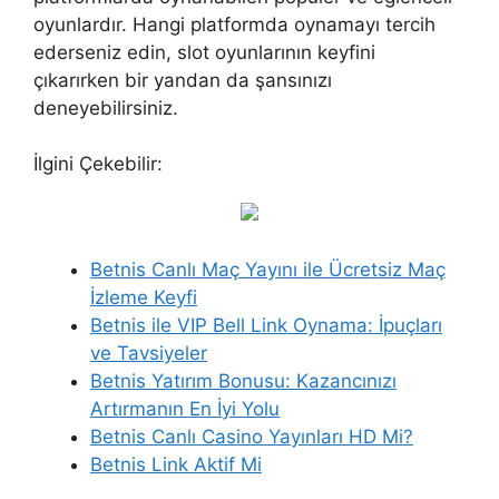
oyunlardır. Hangi platformda oynamayı tercih
ederseniz edin, slot oyunlarının keyfini
çıkarırken bir yandan da şansınızı
deneyebilirsiniz.
İlgini Çekebilir:
Betnis Canlı Maç Yayını ile Ücretsiz Maç
İzleme Keyfi
Betnis ile VIP Bell Link Oynama: İpuçları
ve Tavsiyeler
Betnis Yatırım Bonusu: Kazancınızı
Artırmanın En İyi Yolu
Betnis Canlı Casino Yayınları HD Mi?
Betnis Link Aktif Mi