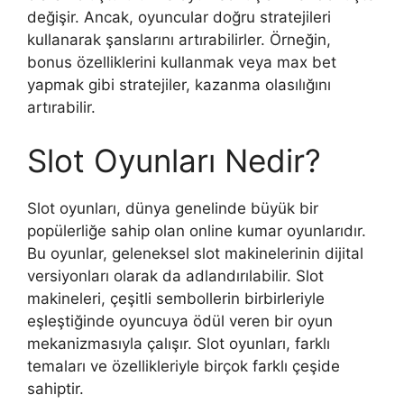
değişir. Ancak, oyuncular doğru stratejileri
kullanarak şanslarını artırabilirler. Örneğin,
bonus özelliklerini kullanmak veya max bet
yapmak gibi stratejiler, kazanma olasılığını
artırabilir.
Slot Oyunları Nedir?
Slot oyunları, dünya genelinde büyük bir
popülerliğe sahip olan online kumar oyunlarıdır.
Bu oyunlar, geleneksel slot makinelerinin dijital
versiyonları olarak da adlandırılabilir. Slot
makineleri, çeşitli sembollerin birbirleriyle
eşleştiğinde oyuncuya ödül veren bir oyun
mekanizmasıyla çalışır. Slot oyunları, farklı
temaları ve özellikleriyle birçok farklı çeşide
sahiptir.