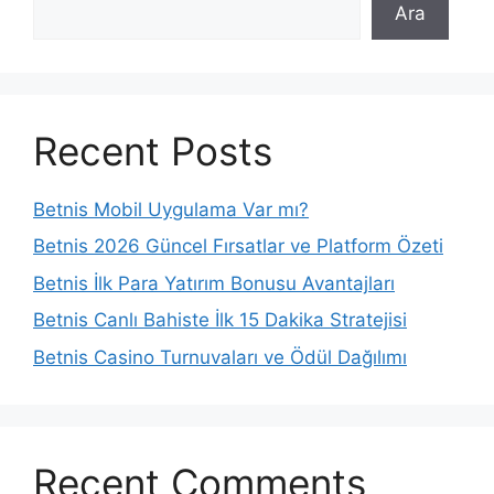
Ara
Recent Posts
Betnis Mobil Uygulama Var mı?
Betnis 2026 Güncel Fırsatlar ve Platform Özeti
Betnis İlk Para Yatırım Bonusu Avantajları
Betnis Canlı Bahiste İlk 15 Dakika Stratejisi
Betnis Casino Turnuvaları ve Ödül Dağılımı
Recent Comments