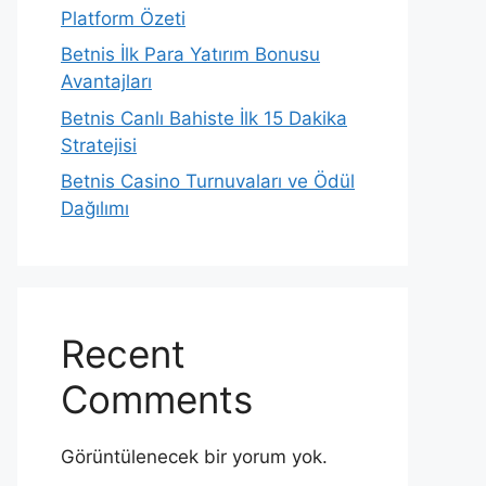
Platform Özeti
Betnis İlk Para Yatırım Bonusu
Avantajları
Betnis Canlı Bahiste İlk 15 Dakika
Stratejisi
Betnis Casino Turnuvaları ve Ödül
Dağılımı
Recent
Comments
Görüntülenecek bir yorum yok.