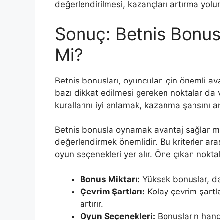
değerlendirilmesi, kazançları artırma yolun
Sonuç: Betnis Bonus
Mi?
Betnis bonusları, oyuncular için önemli ava
bazı dikkat edilmesi gereken noktalar da va
kurallarını iyi anlamak, kazanma şansını art
Betnis bonusla oynamak avantaj sağlar mı 
değerlendirmek önemlidir. Bu kriterler aras
oyun seçenekleri yer alır. Öne çıkan noktal
Bonus Miktarı:
Yüksek bonuslar, da
Çevrim Şartları:
Kolay çevrim şartla
artırır.
Oyun Seçenekleri:
Bonusların hangi