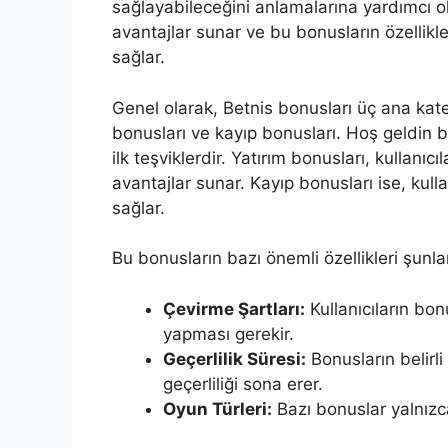
sağlayabileceğini anlamalarına yardımcı olu
avantajlar sunar ve bu bonusların özellikle
sağlar.
Genel olarak, Betnis bonusları üç ana kateg
bonusları ve kayıp bonusları. Hoş geldin b
ilk teşviklerdir. Yatırım bonusları, kullanıcı
avantajlar sunar. Kayıp bonusları ise, kulla
sağlar.
Bu bonusların bazı önemli özellikleri şunlar
Çevirme Şartları:
Kullanıcıların bon
yapması gerekir.
Geçerlilik Süresi:
Bonusların belirl
geçerliliği sona erer.
Oyun Türleri:
Bazı bonuslar yalnızca 