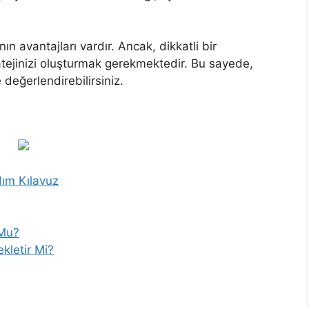
n avantajları vardır. Ancak, dikkatli bir
ejinizi oluşturmak gerekmektedir. Bu sayede,
 değerlendirebilirsiniz.
ım Kılavuz
 Mu?
ekletir Mi?