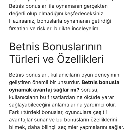
Betnis bonusları ile oynamanın gerçekten
değerli olup olmadığını keşfedeceksiniz.
Hazırsanız, bonuslarla oynamanın getirdiği
fırsatları ve riskleri birlikte inceleyelim.
Betnis Bonuslarının
Türleri ve Özellikleri
Betnis bonusları, kullanıcıların oyun deneyimini
geliştiren önemli bir unsurdur.
Betnis bonusla
oynamak avantaj sağlar mı?
sorusu,
kullanıcıların bu fırsatlardan ne ölçüde yarar
sağlayabileceğini anlamalarına yardımcı olur.
Farklı türdeki bonuslar, oyunculara çeşitli
avantajlar sunar ve bu bonusların özelliklerini
bilmek, daha bilinçli seçimler yapmalarını sağlar.