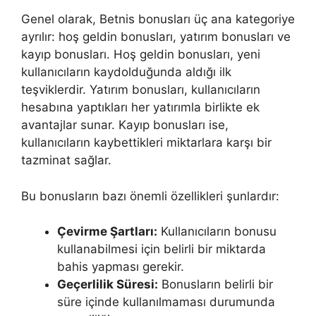
Genel olarak, Betnis bonusları üç ana kategoriye
ayrılır: hoş geldin bonusları, yatırım bonusları ve
kayıp bonusları. Hoş geldin bonusları, yeni
kullanıcıların kaydolduğunda aldığı ilk
teşviklerdir. Yatırım bonusları, kullanıcıların
hesabına yaptıkları her yatırımla birlikte ek
avantajlar sunar. Kayıp bonusları ise,
kullanıcıların kaybettikleri miktarlara karşı bir
tazminat sağlar.
Bu bonusların bazı önemli özellikleri şunlardır:
Çevirme Şartları:
Kullanıcıların bonusu
kullanabilmesi için belirli bir miktarda
bahis yapması gerekir.
Geçerlilik Süresi:
Bonusların belirli bir
süre içinde kullanılmaması durumunda