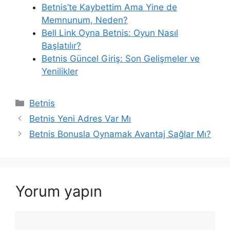
Betnis’te Kaybettim Ama Yine de
Memnunum, Neden?
Bell Link Oyna Betnis: Oyun Nasıl
Başlatılır?
Betnis Güncel Giriş: Son Gelişmeler ve
Yenilikler
Kategoriler
Betnis
Betnis Yeni Adres Var Mı
Betnis Bonusla Oynamak Avantaj Sağlar Mı?
Yorum yapın
Yorum