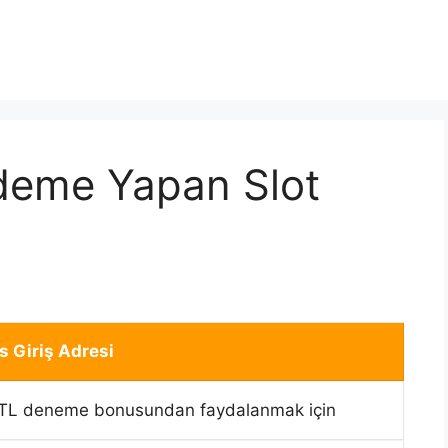
deme Yapan Slot
s Giriş Adresi
00 TL deneme bonusundan faydalanmak için