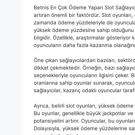
Betnis En Çok Ödeme Yapan Slot Sağlayıcı
artıran önemli bir faktördür. Slot oyunları,
zamanda ödeme yüzdeleriyle de oyuncuları 
yüksek ödeme yüzdesine sahip olduğunu bil
bilgidir. Özellikle, araştırmalar gösteriyo
oyuncuların daha fazla kazanma olanağını a
Öne çıkan sağlayıcılardan bazıları, sektörd
dikkat çekmektedir. Örneğin, bazı sağlayıcı
seçenekleriyle oyuncuların ilgisini çeker.
oranlarına sahip oyunlar sunarak, oyuncular
sağlayıcılar, kazanç odaklı oyuncular taraf
Ayrıca, belirli slot oyunları, yüksek ödeme
Bu oyunlar, genellikle büyük jackpotlar ve 
potansiyelini artırır. Oyuncular, bu oyunl
Dolayısıyla, yüksek ödeme yüzdelerine sahi