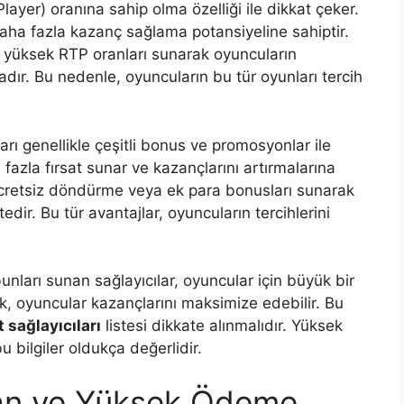
ayer) oranına sahip olma özelliği ile dikkat çeker.
aha fazla kazanç sağlama potansiyeline sahiptir.
a yüksek RTP oranları sunarak oyuncuların
adır. Bu nedenle, oyuncuların bu tür oyunları tercih
rı genellikle çeşitli bonus ve promosyonlar ile
fazla fırsat sunar ve kazançlarını artırmalarına
, ücretsiz döndürme veya ek para bonusları sunarak
dir. Bu tür avantajlar, oyuncuların tercihlerini
nları sunan sağlayıcılar, oyuncular için büyük bir
k, oyuncular kazançlarını maksimize edebilir. Bu
 sağlayıcıları
listesi dikkate alınmalıdır. Yüksek
 bilgiler oldukça değerlidir.
lan ve Yüksek Ödeme