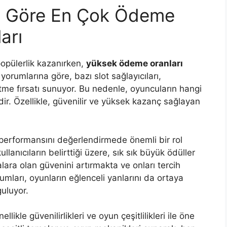
na Göre En Çok Ödeme
arı
 popülerlik kazanırken,
yüksek ödeme oranları
 yorumlarına göre, bazı slot sağlayıcıları,
tme fırsatı sunuyor. Bu nedenle, oyuncuların hangi
idir. Özellikle, güvenilir ve yüksek kazanç sağlayan
ın performansını değerlendirmede önemli bir rol
llanıcıların belirttiği üzere, sık sık büyük ödüller
ara olan güvenini artırmakta ve onları tercih
umları, oyunların eğlenceli yanlarını da ortaya
guluyor.
ikle güvenilirlikleri ve oyun çeşitlilikleri ile öne