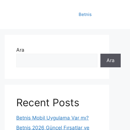
Betnis
Ara
Ara
Recent Posts
Betnis Mobil Uygulama Var mı?
Betnis 2026 Güncel Fırsatlar ve