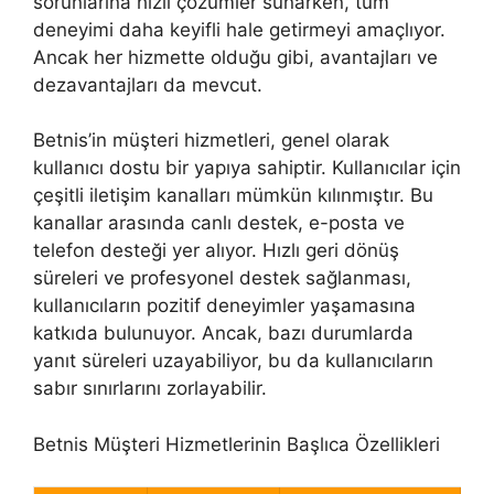
sorunlarına hızlı çözümler sunarken, tüm
deneyimi daha keyifli hale getirmeyi amaçlıyor.
Ancak her hizmette olduğu gibi, avantajları ve
dezavantajları da mevcut.
Betnis’in müşteri hizmetleri, genel olarak
kullanıcı dostu bir yapıya sahiptir. Kullanıcılar için
çeşitli iletişim kanalları mümkün kılınmıştır. Bu
kanallar arasında canlı destek, e-posta ve
telefon desteği yer alıyor. Hızlı geri dönüş
süreleri ve profesyonel destek sağlanması,
kullanıcıların pozitif deneyimler yaşamasına
katkıda bulunuyor. Ancak, bazı durumlarda
yanıt süreleri uzayabiliyor, bu da kullanıcıların
sabır sınırlarını zorlayabilir.
Betnis Müşteri Hizmetlerinin Başlıca Özellikleri