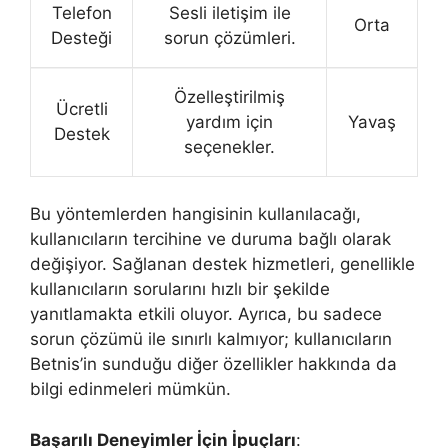
Telefon
Sesli iletişim ile
Orta
Desteği
sorun çözümleri.
Özelleştirilmiş
Ücretli
yardım için
Yavaş
Destek
seçenekler.
Bu yöntemlerden hangisinin kullanılacağı,
kullanıcıların tercihine ve duruma bağlı olarak
değişiyor. Sağlanan destek hizmetleri, genellikle
kullanıcıların sorularını hızlı bir şekilde
yanıtlamakta etkili oluyor. Ayrıca, bu sadece
sorun çözümü ile sınırlı kalmıyor; kullanıcıların
Betnis’in sunduğu diğer özellikler hakkında da
bilgi edinmeleri mümkün.
Başarılı Deneyimler İçin İpuçları
: