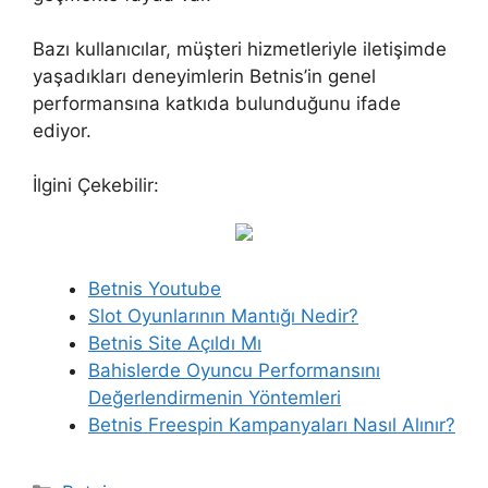
Bazı kullanıcılar, müşteri hizmetleriyle iletişimde
yaşadıkları deneyimlerin Betnis’in genel
performansına katkıda bulunduğunu ifade
ediyor.
İlgini Çekebilir:
Betnis Youtube
Slot Oyunlarının Mantığı Nedir?
Betnis Site Açıldı Mı
Bahislerde Oyuncu Performansını
Değerlendirmenin Yöntemleri
Betnis Freespin Kampanyaları Nasıl Alınır?