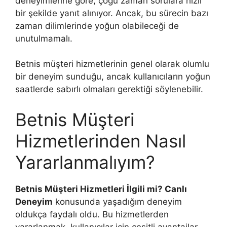
deneyimlerine göre, çoğu zaman sorulara hızlı
bir şekilde yanıt alınıyor. Ancak, bu sürecin bazı
zaman dilimlerinde yoğun olabileceği de
unutulmamalı.
Betnis müşteri hizmetlerinin genel olarak olumlu
bir deneyim sunduğu, ancak kullanıcıların yoğun
saatlerde sabırlı olmaları gerektiği söylenebilir.
Betnis Müşteri
Hizmetlerinden Nasıl
Yararlanmalıyım?
Betnis Müşteri Hizmetleri İlgili mi? Canlı
Deneyim
konusunda yaşadığım deneyim
oldukça faydalı oldu. Bu hizmetlerden
yararlanmak, kullanıcılar için çeşitli avantajlar