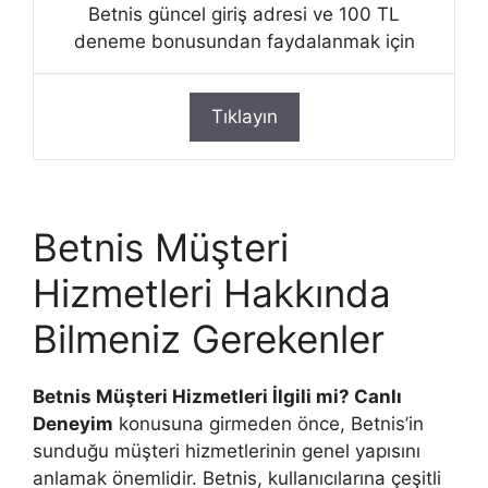
Betnis güncel giriş adresi ve 100 TL
deneme bonusundan faydalanmak için
Tıklayın
Betnis Müşteri
Hizmetleri Hakkında
Bilmeniz Gerekenler
Betnis Müşteri Hizmetleri İlgili mi? Canlı
Deneyim
konusuna girmeden önce, Betnis’in
sunduğu müşteri hizmetlerinin genel yapısını
anlamak önemlidir. Betnis, kullanıcılarına çeşitli