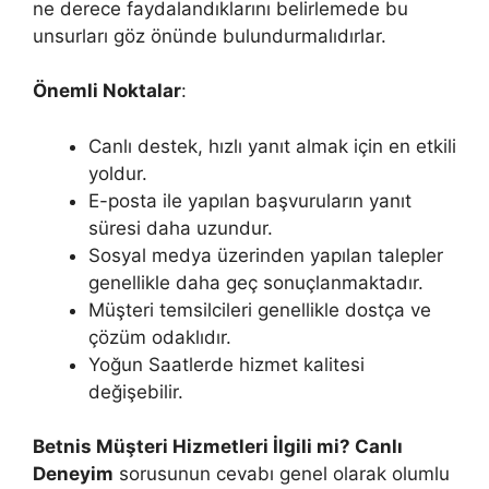
ne derece faydalandıklarını belirlemede bu
unsurları göz önünde bulundurmalıdırlar.
Önemli Noktalar
:
Canlı destek, hızlı yanıt almak için en etkili
yoldur.
E-posta ile yapılan başvuruların yanıt
süresi daha uzundur.
Sosyal medya üzerinden yapılan talepler
genellikle daha geç sonuçlanmaktadır.
Müşteri temsilcileri genellikle dostça ve
çözüm odaklıdır.
Yoğun Saatlerde hizmet kalitesi
değişebilir.
Betnis Müşteri Hizmetleri İlgili mi? Canlı
Deneyim
sorusunun cevabı genel olarak olumlu