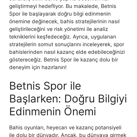
geliştirmeyi hedefliyor. Bu makalede, Betnis
Spor ile başlayarak doğru bilgi edinmenin
önemine değinecek, bahis stratejilerinin nasıl
geliştirileceğini ve risk yönetimi ile analiz
tekniklerini keşfedeceğiz. Ayrıca, uygulanan
stratejilerin somut sonuçlarını inceleyerek, spor
bahislerinden nasıl kazanç elde edebileceğinizi
göstereceğiz. Betnis Spor ile kazanç dolu bir
deneyim için hazırlanın!
Betnis Spor ile
Başlarken: Doğru Bilgiyi
Edinmenin Önemi
Bahis oyunları, heyecan ve kazanç potansiyeli
ile dolu bir dünyadır. Ancak, bu dünyaya girmek