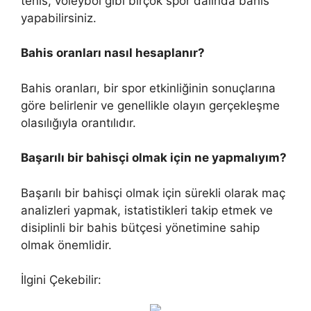
tenis, voleybol gibi birçok spor dalında bahis
yapabilirsiniz.
Bahis oranları nasıl hesaplanır?
Bahis oranları, bir spor etkinliğinin sonuçlarına
göre belirlenir ve genellikle olayın gerçekleşme
olasılığıyla orantılıdır.
Başarılı bir bahisçi olmak için ne yapmalıyım?
Başarılı bir bahisçi olmak için sürekli olarak maç
analizleri yapmak, istatistikleri takip etmek ve
disiplinli bir bahis bütçesi yönetimine sahip
olmak önemlidir.
İlgini Çekebilir: