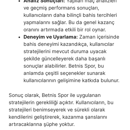
Analiz Sonuçları:
Yapılan maç analizleri
ve geçmiş performans sonuçları,
kullanıcıların daha bilinçli bahis tercihleri
yapmalarını sağlar. Bu da genel kazanç
oranını artırmada etkili bir rol oynar.
Deneyim ve Uyarlama:
Zaman içerisinde
bahis deneyimi kazandıkça, kullanıcılar
stratejilerini mevcut duruma uyacak
şekilde güncelleyerek daha başarılı
sonuçlar alabilirler. Betnis Spor, bu
anlamda çeşitli seçenekler sunarak
kullanıcılarının gelişimine katkıda bulunur.
Sonuç olarak, Betnis Spor ile uygulanan
stratejilerin gerekliliği açıktır. Kullanıcıların, bu
stratejileri benimseyerek ve sürekli olarak
kendilerini geliştirerek, kazanma şanslarını
artıracaklarına şüphe yoktur.