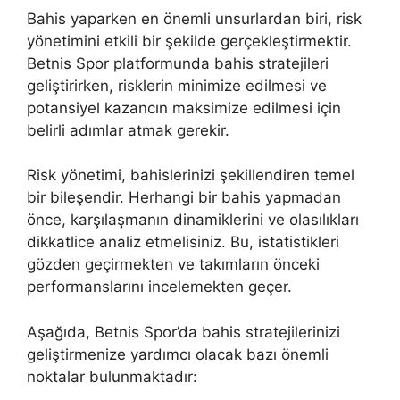
Bahis yaparken en önemli unsurlardan biri, risk
yönetimini etkili bir şekilde gerçekleştirmektir.
Betnis Spor platformunda bahis stratejileri
geliştirirken, risklerin minimize edilmesi ve
potansiyel kazancın maksimize edilmesi için
belirli adımlar atmak gerekir.
Risk yönetimi, bahislerinizi şekillendiren temel
bir bileşendir. Herhangi bir bahis yapmadan
önce, karşılaşmanın dinamiklerini ve olasılıkları
dikkatlice analiz etmelisiniz. Bu, istatistikleri
gözden geçirmekten ve takımların önceki
performanslarını incelemekten geçer.
Aşağıda, Betnis Spor’da bahis stratejilerinizi
geliştirmenize yardımcı olacak bazı önemli
noktalar bulunmaktadır: