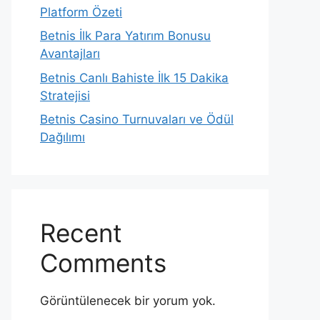
Platform Özeti
Betnis İlk Para Yatırım Bonusu
Avantajları
Betnis Canlı Bahiste İlk 15 Dakika
Stratejisi
Betnis Casino Turnuvaları ve Ödül
Dağılımı
Recent
Comments
Görüntülenecek bir yorum yok.