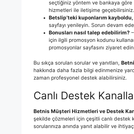
seçtiğiniz yöntem ve bankaya göre değ
hizmetleri ile iletişime geçebilirsiniz
Betslip’teki kuponlarım kayboldu
sayfayı yenileyin. Sorun devam eders
Bonusları nasıl talep edebilirim?
–
için ilgili promosyon kodunu kullanar
promosyonlar sayfasını ziyaret edin
Bu sıkça sorulan sorular ve yanıtları,
Betni
hakkında daha fazla bilgi edinmenize yard
zaman profesyonel destek alabilirsiniz.
Canlı Destek Kanallar
Betnis Müşteri Hizmetleri ve Destek Kan
şekilde çözmeleri için çeşitli canlı destek
sorularınıza anında yanıt alabilir ve ihtiy