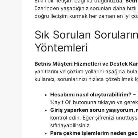
Etkili bir iletişim bağı kurduğunuzda,
Betn
üzerinden yaşadığınız sorunları daha hızlı 
doğru iletişim kurmak her zaman en iyi ç
Sık Sorulan Sorular
Yöntemleri
Betnis Müşteri Hizmetleri ve Destek Kan
yanıtlarını ve çözüm yollarını aşağıda bulabi
kullanıcı, sorunlarınızı hızlıca çözebilmek 
Hesabımı nasıl oluşturabilirim?
– 
‘Kayıt Ol’ butonuna tıklayın ve gerekl
Giriş yaparken sorun yaşıyorum,
kontrol edin. Eğer şifrenizi unuttuy
sıfırlayabilirsiniz.
Para çekme işlemlerim neden gec