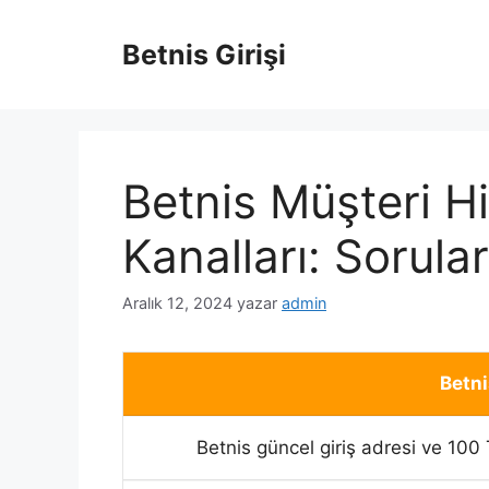
İçeriğe
atla
Betnis Girişi
Betnis Müşteri H
Kanalları: Sorula
Aralık 12, 2024
yazar
admin
Betni
Betnis güncel giriş adresi ve 1