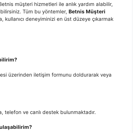
etnis müşteri hizmetleri ile anlık yardım alabilir,
bilirsiniz. Tüm bu yöntemler,
Betnis Müşteri
a, kullanıcı deneyiminizi en üst düzeye çıkarmak
ilirim?
tesi üzerinden iletişim formunu doldurarak veya
a, telefon ve canlı destek bulunmaktadır.
ulaşabilirim?