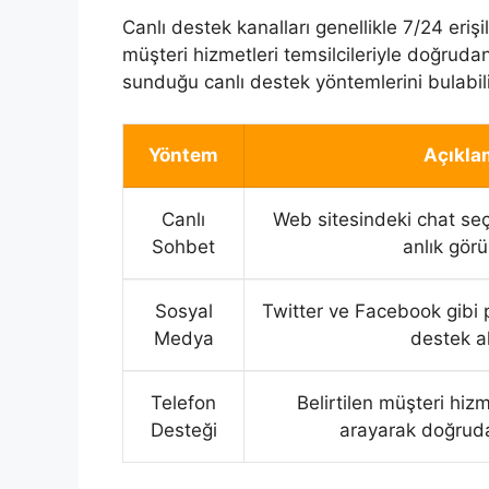
Canlı destek kanalları genellikle 7/24 eriş
müşteri hizmetleri temsilcileriyle doğrudan
sunduğu canlı destek yöntemlerini bulabili
Yöntem
Açıkla
Canlı
Web sitesindeki chat seçe
Sohbet
anlık gör
Sosyal
Twitter ve Facebook gibi 
Medya
destek a
Telefon
Belirtilen müşteri hiz
Desteği
arayarak doğrud