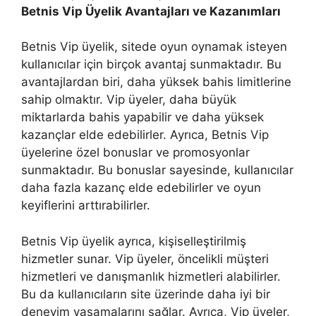
Betnis Vip Üyelik Avantajları ve Kazanımları
Betnis Vip üyelik, sitede oyun oynamak isteyen
kullanıcılar için birçok avantaj sunmaktadır. Bu
avantajlardan biri, daha yüksek bahis limitlerine
sahip olmaktır. Vip üyeler, daha büyük
miktarlarda bahis yapabilir ve daha yüksek
kazançlar elde edebilirler. Ayrıca, Betnis Vip
üyelerine özel bonuslar ve promosyonlar
sunmaktadır. Bu bonuslar sayesinde, kullanıcılar
daha fazla kazanç elde edebilirler ve oyun
keyiflerini arttırabilirler.
Betnis Vip üyelik ayrıca, kişiselleştirilmiş
hizmetler sunar. Vip üyeler, öncelikli müşteri
hizmetleri ve danışmanlık hizmetleri alabilirler.
Bu da kullanıcıların site üzerinde daha iyi bir
deneyim yaşamalarını sağlar. Ayrıca, Vip üyeler,