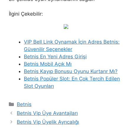
İlgini Çekebilir:
VIP Bell Link Oynamak İçin Adres Betnis:
Güvenilir Seçenekler
Betnis En Yeni Adres Girişi
Betnis Mobil Açık Mı
Betnis Kayıp Bonusu Oyunu Kurtarır Mı?
Betnis Popüler Slot: En Çok Tercih Edilen
Slot Oyunları
Kategoriler
Betnis
Betnis Vip Üye Avantajları
Betnis Vip Üyelik Ayrıcalığı