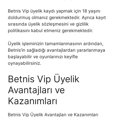
Betnis Vip üyelik kaydı yapmak için 18 yaşını
doldurmuş olmanız gerekmektedir. Ayrıca kayıt
sırasında üyelik sözleşmesini ve gizlilik
politikasını kabul etmeniz gerekmektedir.
Üyelik işleminizin tamamlanmasının ardından,
Betnis’in sağladığı avantajlardan yararlanmaya
başlayabilir ve oyunlarınızı keyifle
oynayabilirsiniz.
Betnis Vip Üyelik
Avantajları ve
Kazanımları
Betnis Vip Üyelik Avantajları ve Kazanımları