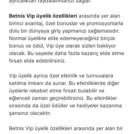
ayrıcalıktan faydalanmanızı sağlar.
Betnis Vip üyelik özellikleri
arasında yer alan
birinci avantaj, özel bonuslar ve promosyonlarla
dolu bir dünyaya giriş yapmanızı sağlamasıdır.
Normal üyelikte elde edemeyeceğiniz birçok
bonus ve ödül, Vip üye olarak sizleri bekliyor
olacak. Bu sayede daha fazla kazanç elde etme
fırsatı elde edebilirsiniz.
Vip üyelik ayrıca özel etkinlik ve turnuvalara
katılma imkanı da sunar. Bu etkinliklerde diğer
üyelerle rekabet etme fırsatı bulabilir ve
eğlenceli zaman geçirebilirsiniz. Bu etkinlikler
sırasında da özel ödüller ve hediyeler kazanma
şansınız olacaktır.
Betnis Vip üyelik özellikleri arasında yer alan bir