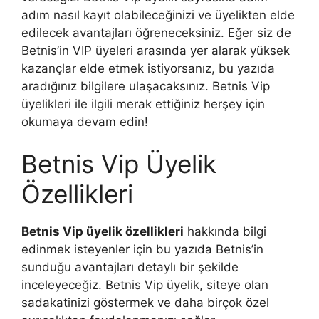
adım nasıl kayıt olabileceğinizi ve üyelikten elde
edilecek avantajları öğreneceksiniz. Eğer siz de
Betnis’in VIP üyeleri arasında yer alarak yüksek
kazançlar elde etmek istiyorsanız, bu yazıda
aradığınız bilgilere ulaşacaksınız. Betnis Vip
üyelikleri ile ilgili merak ettiğiniz herşey için
okumaya devam edin!
Betnis Vip Üyelik
Özellikleri
Betnis Vip üyelik özellikleri
hakkında bilgi
edinmek isteyenler için bu yazıda Betnis’in
sunduğu avantajları detaylı bir şekilde
inceleyeceğiz. Betnis Vip üyelik, siteye olan
sadakatinizi göstermek ve daha birçok özel