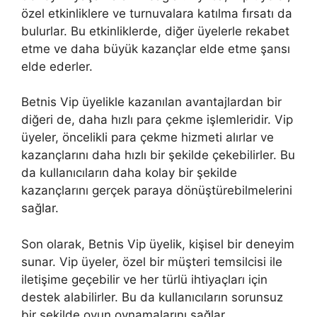
özel etkinliklere ve turnuvalara katılma fırsatı da
bulurlar. Bu etkinliklerde, diğer üyelerle rekabet
etme ve daha büyük kazançlar elde etme şansı
elde ederler.
Betnis Vip üyelikle kazanılan avantajlardan bir
diğeri de, daha hızlı para çekme işlemleridir. Vip
üyeler, öncelikli para çekme hizmeti alırlar ve
kazançlarını daha hızlı bir şekilde çekebilirler. Bu
da kullanıcıların daha kolay bir şekilde
kazançlarını gerçek paraya dönüştürebilmelerini
sağlar.
Son olarak, Betnis Vip üyelik, kişisel bir deneyim
sunar. Vip üyeler, özel bir müşteri temsilcisi ile
iletişime geçebilir ve her türlü ihtiyaçları için
destek alabilirler. Bu da kullanıcıların sorunsuz
bir şekilde oyun oynamalarını sağlar.