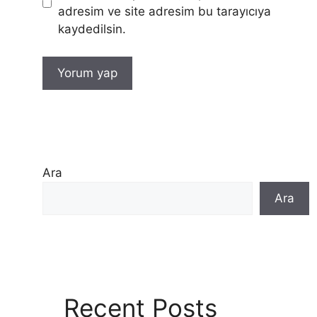
adresim ve site adresim bu tarayıcıya
kaydedilsin.
Ara
Ara
Recent Posts