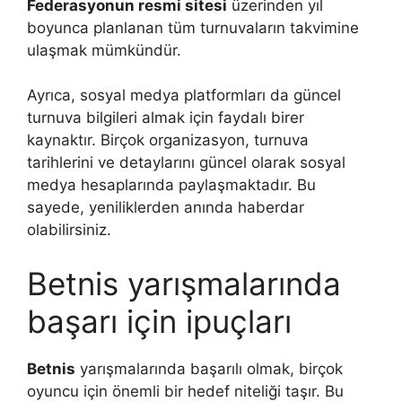
Federasyonun resmi sitesi
üzerinden yıl
boyunca planlanan tüm turnuvaların takvimine
ulaşmak mümkündür.
Ayrıca, sosyal medya platformları da güncel
turnuva bilgileri almak için faydalı birer
kaynaktır. Birçok organizasyon, turnuva
tarihlerini ve detaylarını güncel olarak sosyal
medya hesaplarında paylaşmaktadır. Bu
sayede, yeniliklerden anında haberdar
olabilirsiniz.
Betnis yarışmalarında
başarı için ipuçları
Betnis
yarışmalarında başarılı olmak, birçok
oyuncu için önemli bir hedef niteliği taşır. Bu