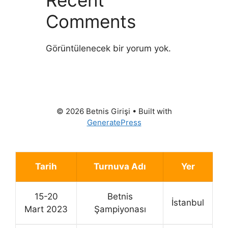
Recent
Comments
Görüntülenecek bir yorum yok.
© 2026 Betnis Girişi
• Built with
GeneratePress
Tarih
Turnuva Adı
Yer
15-20
Betnis
İstanbul
Mart 2023
Şampiyonası