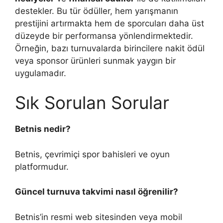
destekler. Bu tür ödüller, hem yarışmanın
prestijini artırmakta hem de sporcuları daha üst
düzeyde bir performansa yönlendirmektedir.
Örneğin, bazı turnuvalarda birincilere nakit ödül
veya sponsor ürünleri sunmak yaygın bir
uygulamadır.
Sık Sorulan Sorular
Betnis nedir?
Betnis, çevrimiçi spor bahisleri ve oyun
platformudur.
Güncel turnuva takvimi nasıl öğrenilir?
Betnis’in resmi web sitesinden veya mobil