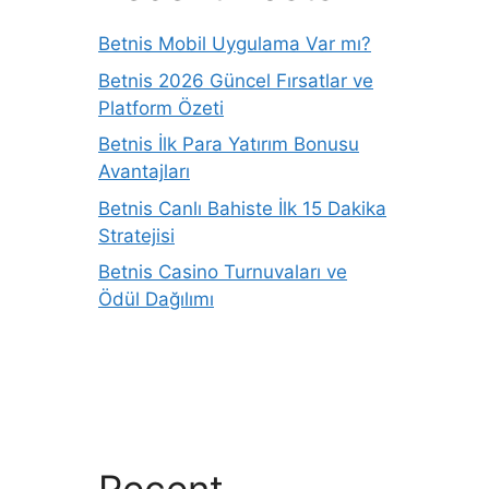
Betnis Mobil Uygulama Var mı?
Betnis 2026 Güncel Fırsatlar ve
Platform Özeti
Betnis İlk Para Yatırım Bonusu
Avantajları
Betnis Canlı Bahiste İlk 15 Dakika
Stratejisi
Betnis Casino Turnuvaları ve
Ödül Dağılımı