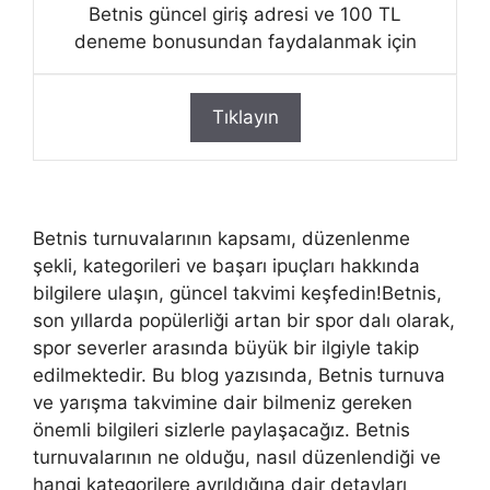
Betnis güncel giriş adresi ve 100 TL
deneme bonusundan faydalanmak için
Tıklayın
Betnis turnuvalarının kapsamı, düzenlenme
şekli, kategorileri ve başarı ipuçları hakkında
bilgilere ulaşın, güncel takvimi keşfedin!Betnis,
son yıllarda popülerliği artan bir spor dalı olarak,
spor severler arasında büyük bir ilgiyle takip
edilmektedir. Bu blog yazısında, Betnis turnuva
ve yarışma takvimine dair bilmeniz gereken
önemli bilgileri sizlerle paylaşacağız. Betnis
turnuvalarının ne olduğu, nasıl düzenlendiği ve
hangi kategorilere ayrıldığına dair detayları