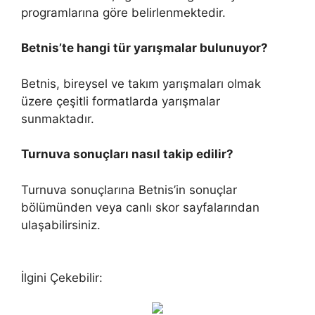
programlarına göre belirlenmektedir.
Betnis’te hangi tür yarışmalar bulunuyor?
Betnis, bireysel ve takım yarışmaları olmak
üzere çeşitli formatlarda yarışmalar
sunmaktadır.
Turnuva sonuçları nasıl takip edilir?
Turnuva sonuçlarına Betnis’in sonuçlar
bölümünden veya canlı skor sayfalarından
ulaşabilirsiniz.
İlgini Çekebilir: