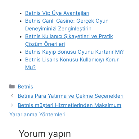
Betnis Vip Üye Avantajları
Betnis Canlı Casino: Gerçek Oyun
Deneyiminizi Zenginleştirin
Betnis Kullanıcı Şikayetleri ve Pratik
Çözüm Önerileri
Betnis Kayıp Bonusu Oyunu Kurtarır Mı?
Betnis Lisans Konusu Kullanıcıyı Korur
Mu?
Kategoriler
Betnis
Betnis Para Yatırma ve Çekme Seçenekleri
Betnis müşteri Hizmetlerinden Maksimum
Yararlanma Yöntemleri
Yorum yapın