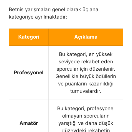
Betnis yarışmaları genel olarak üç ana
kategoriye ayrılmaktadır:
Kategori
Açıklama
Bu kategori, en yüksek
seviyede rekabet eden
sporcular için düzenlenir.
Profesyonel
Genellikle büyük ödüllerin
ve puanların kazanıldığı
turnuvalardır.
Bu kategori, profesyonel
olmayan sporcuların
Amatör
yarıştığı ve daha düşük
düzeydeki rekabetin