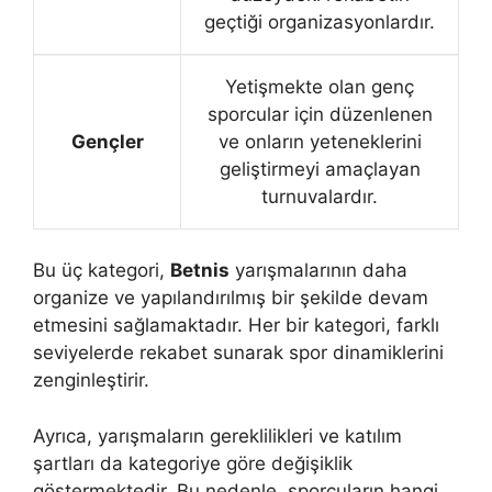
geçtiği organizasyonlardır.
Yetişmekte olan genç
sporcular için düzenlenen
Gençler
ve onların yeteneklerini
geliştirmeyi amaçlayan
turnuvalardır.
Bu üç kategori,
Betnis
yarışmalarının daha
organize ve yapılandırılmış bir şekilde devam
etmesini sağlamaktadır. Her bir kategori, farklı
seviyelerde rekabet sunarak spor dinamiklerini
zenginleştirir.
Ayrıca, yarışmaların gereklilikleri ve katılım
şartları da kategoriye göre değişiklik
göstermektedir. Bu nedenle, sporcuların hangi