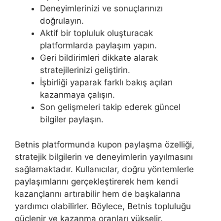
Deneyimlerinizi ve sonuçlarınızı
doğrulayın.
Aktif bir topluluk oluşturacak
platformlarda paylaşım yapın.
Geri bildirimleri dikkate alarak
stratejilerinizi geliştirin.
İşbirliği yaparak farklı bakış açıları
kazanmaya çalışın.
Son gelişmeleri takip ederek güncel
bilgiler paylaşın.
Betnis platformunda kupon paylaşma özelliği,
stratejik bilgilerin ve deneyimlerin yayılmasını
sağlamaktadır. Kullanıcılar, doğru yöntemlerle
paylaşımlarını gerçekleştirerek hem kendi
kazançlarını artırabilir hem de başkalarına
yardımcı olabilirler. Böylece, Betnis topluluğu
güçlenir ve kazanma oranları yükselir.