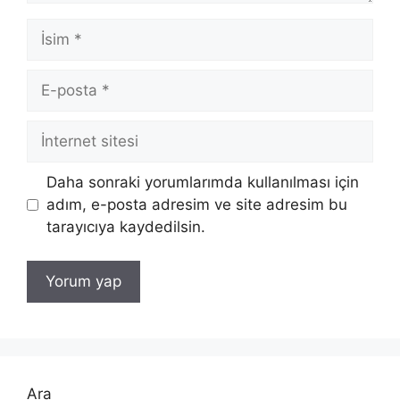
İsim
E-
posta
İnternet
sitesi
Daha sonraki yorumlarımda kullanılması için
adım, e-posta adresim ve site adresim bu
tarayıcıya kaydedilsin.
Ara