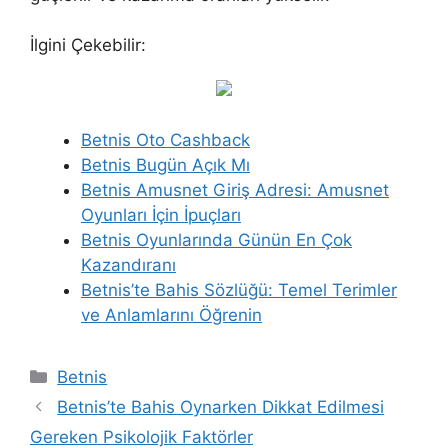
İlgini Çekebilir:
Betnis Oto Cashback
Betnis Bugün Açık Mı
Betnis Amusnet Giriş Adresi: Amusnet
Oyunları İçin İpuçları
Betnis Oyunlarında Günün En Çok
Kazandıranı
Betnis’te Bahis Sözlüğü: Temel Terimler
ve Anlamlarını Öğrenin
Kategoriler
Betnis
Betnis’te Bahis Oynarken Dikkat Edilmesi
Gereken Psikolojik Faktörler