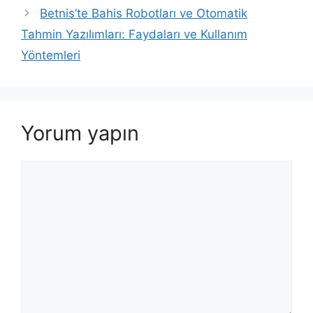
Betnis’te Bahis Robotları ve Otomatik
Tahmin Yazılımları: Faydaları ve Kullanım
Yöntemleri
Yorum yapın
Yorum