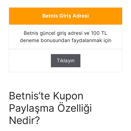
Betnis Giriş Adresi
Betnis güncel giriş adresi ve 100 TL
deneme bonusundan faydalanmak için
Tıklayın
Betnis’te Kupon
Paylaşma Özelliği
Nedir?