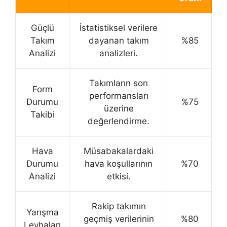
Güçlü
İstatistiksel verilere
Takım
dayanan takım
%85
Analizi
analizleri.
Takımların son
Form
performansları
Durumu
%75
üzerine
Takibi
değerlendirme.
Hava
Müsabakalardaki
Durumu
hava koşullarının
%70
Analizi
etkisi.
Rakip takımın
Yarışma
geçmiş verilerinin
%80
Levhaları